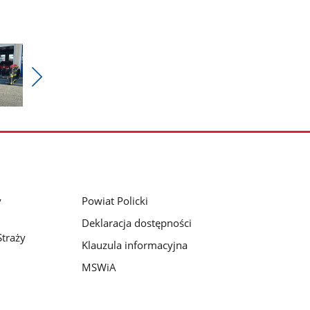
Pokaż
nestępne
zdjęcia
y
Powiat Policki
Deklaracja dostępności
traży
Klauzula informacyjna
MSWiA