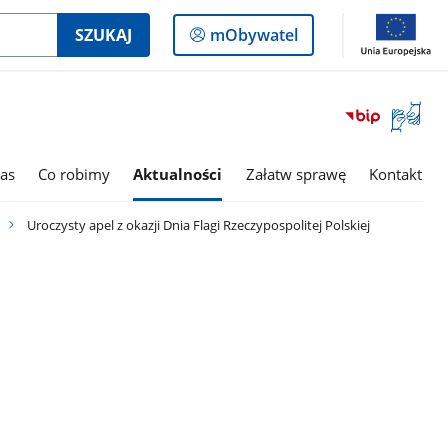
Logowanie
SZUKAJ
mObywatel
do
panelu
Otwórz
okno
z
tłumac
as
Co robimy
Aktualności
Załatw sprawę
Kontakt
języka
migowe
Uroczysty apel z okazji Dnia Flagi Rzeczypospolitej Polskiej