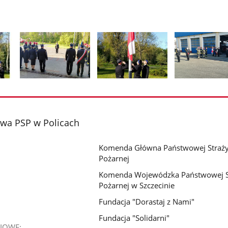
Pokaż
Pokaż
Pokaż
zdjęcie
zdjęcie
zdjęcie
2
3
4
z
z
z
wa PSP w Policach
galerii.
galerii.
galerii.
Komenda Główna Państwowej Straż
Pożarnej
Komenda Wojewódzka Państwowej S
Pożarnej w Szczecinie
Fundacja "Dorastaj z Nami"
Fundacja "Solidarni"
IOWE: