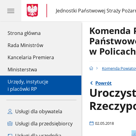
gov.pl
gov.pl
Jednostki Państwowej Straży Pożar
gov.pl
Jednostki
Państwowej
Straży
Komenda 
Pożarnej
gov.pl
Strona główna
Państwowe
Rada Ministrów
w Policach
Kancelaria Premiera
Komenda Powiatowa
Ministerstwa
Urzędy, instytucje
Powrót
Uroczyst
i placówki RP
Rzeczypo
Usługi dla obywatela
Usługi dla przedsiębiorcy
02.05.2018
Usługi dla urzędnika