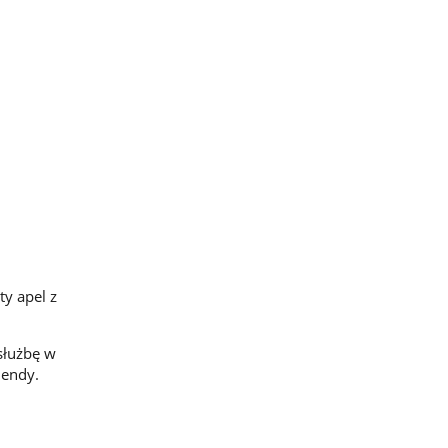
ty apel z
służbę w
mendy.