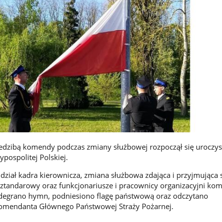
siedzibą komendy podczas zmiany służbowej rozpoczął się uroczys
ypospolitej Polskiej.
udział kadra kierownicza, zmiana służbowa zdająca i przyjmująca 
 sztandarowy oraz funkcjonariusze i pracownicy organizacyjni ko
odegrano hymn, podniesiono flagę państwową oraz odczytano
 Komendanta Głównego Państwowej Straży Pożarnej.