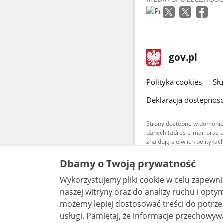
stopka
Strona
gov.pl
gov.pl
główna
gov.pl
Polityka cookies
Sł
Deklaracja dostępnośc
Strony dostępne w domenie
danych (adres e-mail oraz 
znajdują się w ich polityk
Treści teksto
Dbamy o Twoją prywatność
udostępniane
warunkach 4.0
Wykorzystujemy pliki cookie w celu zapewn
są udostępni
bez utworów z
naszej witryny oraz do analizy ruchu i optymalizacj
możemy lepiej dostosować treści do potrzeb
usługi. Pamiętaj, że informacje przechowywane w plikach cookie mogą pozwalać na