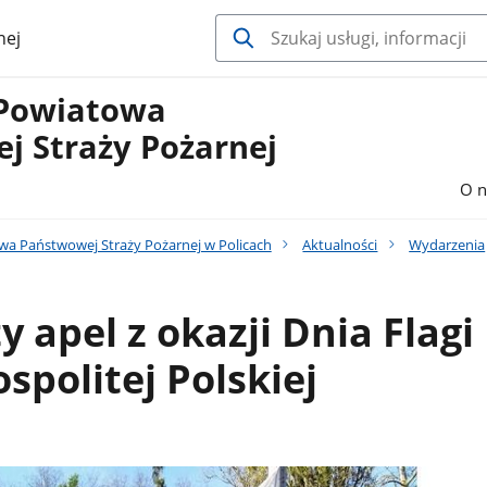
nej
Powiatowa
j Straży Pożarnej
O n
 Państwowej Straży Pożarnej w Policach
Aktualności
Wydarzenia
y apel z okazji Dnia Flagi
spolitej Polskiej