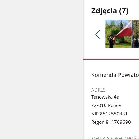
Zdjęcia (7)
Pokaż
poprzednie
Pokaż
zdjęcia
zdjęcie
1
z
stopka
Komenda Powiato
galerii.
ADRES
Tanowska 4a
72-010 Police
NIP 8512550481
Regon 811769690
MEDIA SPOŁECZNOŚC