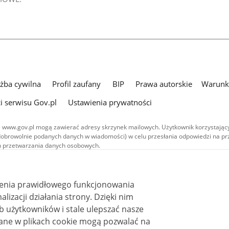
użba cywilna
Profil zaufany
BIP
Prawa autorskie
Warunki
i serwisu Gov.pl
Ustawienia prywatności
 www.gov.pl mogą zawierać adresy skrzynek mailowych. Użytkownik korzystający
dobrowolnie podanych danych w wiadomości) w celu przesłania odpowiedzi na prz
ach przetwarzania danych osobowych.
we publikowane w serwisie (z wyłączeniem treści audiowizualnych), są
 na licencji typu Creative Commons: uznanie autorstwa - na tych samych
 (CC BY-SA 4.0). Materiały audiowizualne, w tym zdjęcia, materiały audio i wideo
ienia prawidłowego funkcjonowania
ane na licencji typu Creative Commons: uznanie autorstwa użycie niekomercyjne 
ależnych 4.0 (CC BY-NC-ND 4.0), o ile nie jest to stwierdzone inaczej.
i działania strony. Dzięki nim
 użytkowników i stale ulepszać nasze