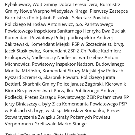
Rybakiewicz, Wójt Gminy Dobra Teresa Dera, Burmistrz
Gminy Nowe Warpno Władysław Kiraga, Pierwszy Zastępca
Burmistrza Polic Jakub Pisański, Sekretarz Powiatu
Polickiego Mirosław Antoniewicz, p.o. Państwowego
Powiatowego Inspektora Sanitarnego Henryka Ewa Buciak,
Komendant Powiatowy Policji podinspektor Andrzej
Zakrzewski, Komendant Miejski PSP w Szczecinie st. bryg.
Jacek Staśkiewicz, Komendant ZSP Z.Ch Police Kazimierz
Prokopczyk, Nadleśniczy Nadleśnictwa Trzebież Antoni
Michnowicz, Powiatowy Inspektor Nadzoru Budowlanego
Monika Mizińska, Komendant Straży Miejskiej w Policach
Ryszard Szremski, Skarbnik Powiatu Polickiego Jurata
Dettlaff, Skarbnik Gminy Police Janusz Zagórski, Kierownik
Biura Bezpieczeństwa i Porządku Publicznego Andrzej
Podlecki, Prezes Zarządu Powiatowego ZEiR Pożarnictwa RP
Jerzy Biniaszczyk, były Z-ca Komendanta Powiatowego PSP
w Policach st. bryg. w st. sp. Mirosław Romanko, Prezes
Stowarzyszenia Związku Straży Pożarnych Powiatu
Vorpommern-Greifswald Marko Stange.
Tekst i zdjęcia: mł. kpt. Piotr Maciejczyk