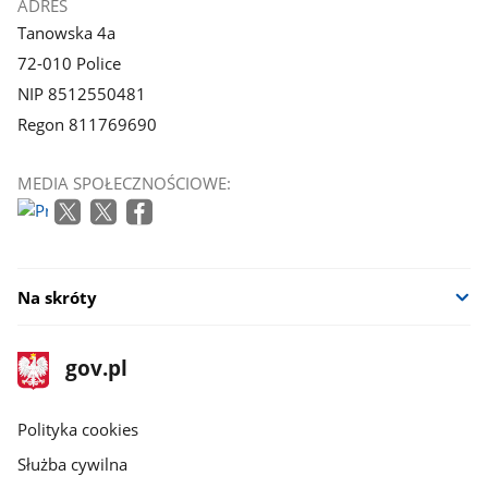
ADRES
Tanowska 4a
72-010 Police
NIP 8512550481
Regon 811769690
MEDIA SPOŁECZNOŚCIOWE:
Na skróty
stopka
Strona
gov.pl
gov.pl
główna
gov.pl
Polityka cookies
Służba cywilna