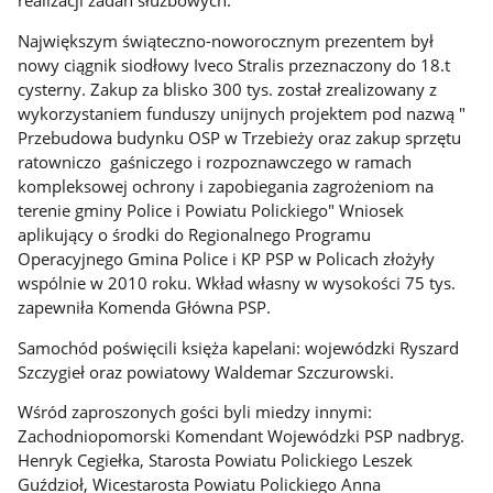
realizacji zadań służbowych.
Największym świąteczno-noworocznym prezentem był
nowy ciągnik siodłowy Iveco Stralis przeznaczony do 18.t
cysterny. Zakup za blisko 300 tys. został zrealizowany z
wykorzystaniem funduszy unijnych projektem pod nazwą "
Przebudowa budynku OSP w Trzebieży oraz zakup sprzętu
ratowniczo  gaśniczego i rozpoznawczego w ramach
kompleksowej ochrony i zapobiegania zagrożeniom na
terenie gminy Police i Powiatu Polickiego" Wniosek
aplikujący o środki do Regionalnego Programu
Operacyjnego Gmina Police i KP PSP w Policach złożyły
wspólnie w 2010 roku. Wkład własny w wysokości 75 tys.
zapewniła Komenda Główna PSP.
Samochód poświęcili księża kapelani: wojewódzki Ryszard
Szczygieł oraz powiatowy Waldemar Szczurowski.
Wśród zaproszonych gości byli miedzy innymi:
Zachodniopomorski Komendant Wojewódzki PSP nadbryg.
Henryk Cegiełka, Starosta Powiatu Polickiego Leszek
Guździoł, Wicestarosta Powiatu Polickiego Anna