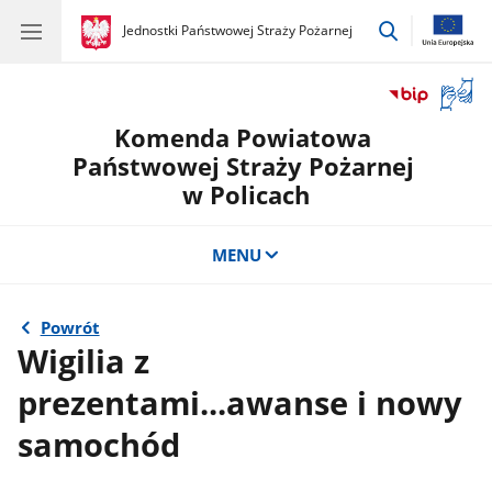
przejdź
gov.pl
Jednostki Państwowej Straży Pożarnej
gov.pl
Jednostki
do
Państwowej
wyszukiwar
Straży
Otwór
Pożarnej
okno
Komenda Powiatowa
z
tłuma
Państwowej Straży Pożarnej
języka
w Policach
migow
MENU
Powrót
Wigilia z
prezentami...awanse i nowy
samochód