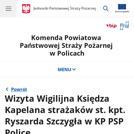
przejdź
gov.pl
Jednostki Państwowej Straży Pożarnej
gov.pl
Jednostki
do
Państwowej
wyszukiwar
Straży
Otwór
Pożarnej
okno
Komenda Powiatowa
z
tłuma
Państwowej Straży Pożarnej
języka
w Policach
migow
MENU
Powrót
Wizyta Wigilijna Księdza
Kapelana strażaków st. kpt.
Ryszarda Szczygła w KP PSP
Police.