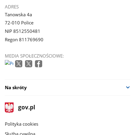
ADRES
Tanowska 4a
72-010 Police
NIP 8512550481
Regon 811769690
MEDIA SPOŁECZNOŚCIOWE:
Na skróty
stopka
Strona
gov.pl
gov.pl
główna
gov.pl
Polityka cookies
Służba cywilna