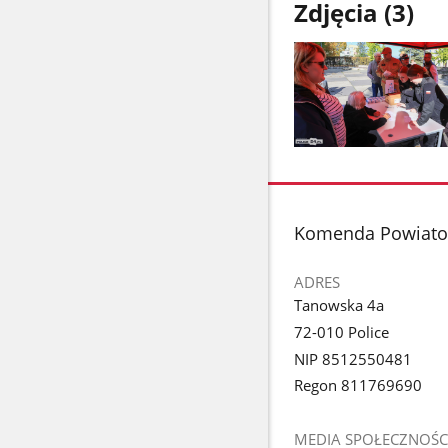
Zdjęcia (3)
Pokaż
zdjęcie
1
z
stopka
Komenda Powiato
galerii.
ADRES
Tanowska 4a
72-010 Police
NIP 8512550481
Regon 811769690
MEDIA SPOŁECZNOŚC