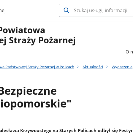
nej
Powiatowa
j Straży Pożarnej
O n
 Państwowej Straży Pożarnej w Policach
Aktualności
Wydarzenia
Bezpieczne
iopomorskie"
Bolesława Krzywoustego na Starych Policach odbył się Festy