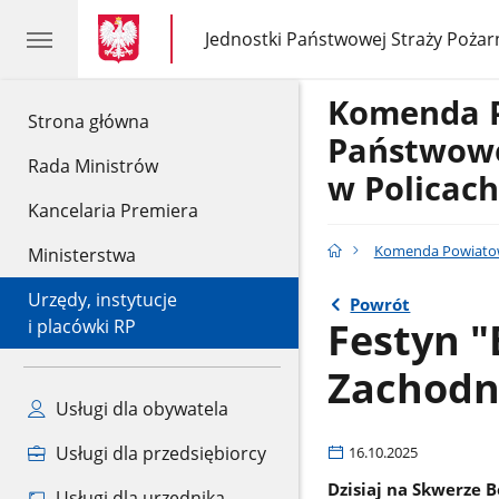
gov.pl
gov.pl
Jednostki Państwowej Straży Pożar
gov.pl
Jednostki
Państwowej
Straży
Komenda 
Pożarnej
gov.pl
Strona główna
Państwowe
Rada Ministrów
w Policach
Kancelaria Premiera
Komenda Powiatowa
Ministerstwa
Urzędy, instytucje
Powrót
Festyn "
i placówki RP
Zachodn
Usługi dla obywatela
Usługi dla przedsiębiorcy
16.10.2025
Dzisiaj na Skwerze 
Usługi dla urzędnika