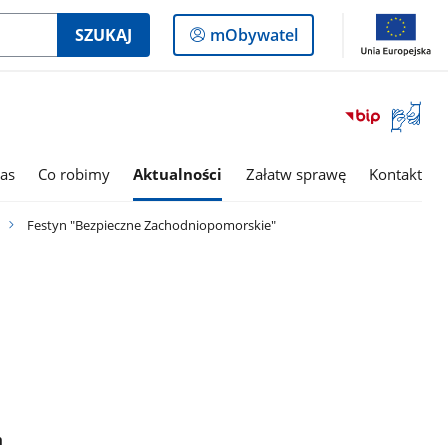
Logowanie
SZUKAJ
mObywatel
do
panelu
Otwórz
okno
z
tłumac
as
Co robimy
Aktualności
Załatw sprawę
Kontakt
języka
migowe
Festyn "Bezpieczne Zachodniopomorskie"
n