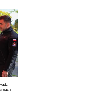
wadzili
 ramach