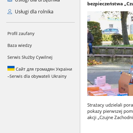
bezpieczeństwa „Cz
Usługi dla rolnika
Profil zaufany
Baza wiedzy
Serwis Służby Cywilnej
Сайт для громадян України
–
Serwis dla obywateli Ukrainy
Strażacy udzielali po
pokazy pierwszej pom
akcji „Czujne Zachodn