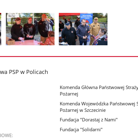
Pokaż
Pokaż
zdjęcie
zdjęcie
2
3
z
z
wa PSP w Policach
galerii.
galerii.
Komenda Główna Państwowej Straż
Pożarnej
Komenda Wojewódzka Państwowej S
Pożarnej w Szczecinie
Fundacja "Dorastaj z Nami"
Fundacja "Solidarni"
IOWE: