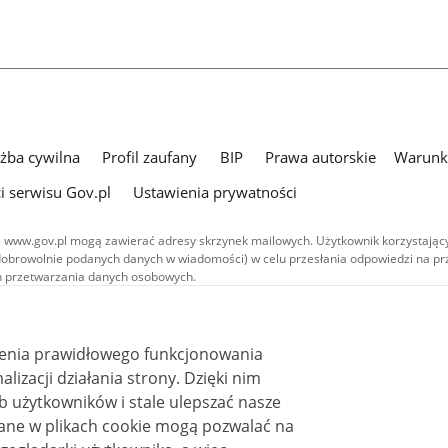
użba cywilna
Profil zaufany
BIP
Prawa autorskie
Warunki
i serwisu Gov.pl
Ustawienia prywatności
 www.gov.pl mogą zawierać adresy skrzynek mailowych. Użytkownik korzystający
dobrowolnie podanych danych w wiadomości) w celu przesłania odpowiedzi na prz
ach przetwarzania danych osobowych.
we publikowane w serwisie (z wyłączeniem treści audiowizualnych), są
 na licencji typu Creative Commons: uznanie autorstwa - na tych samych
 (CC BY-SA 4.0). Materiały audiowizualne, w tym zdjęcia, materiały audio i wideo
ienia prawidłowego funkcjonowania
ane na licencji typu Creative Commons: uznanie autorstwa użycie niekomercyjne 
ależnych 4.0 (CC BY-NC-ND 4.0), o ile nie jest to stwierdzone inaczej.
i działania strony. Dzięki nim
 użytkowników i stale ulepszać nasze