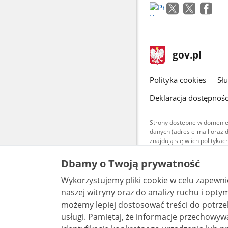
stopka
Strona
gov.pl
gov.pl
główna
gov.pl
Polityka cookies
Sł
Deklaracja dostępnośc
Strony dostępne w domenie
danych (adres e-mail oraz 
znajdują się w ich polityk
Treści teksto
Dbamy o Twoją prywatność
udostępniane
warunkach 4.0
Wykorzystujemy pliki cookie w celu zapewn
są udostępni
bez utworów z
naszej witryny oraz do analizy ruchu i optymalizacj
możemy lepiej dostosować treści do potrzeb
usługi. Pamiętaj, że informacje przechowywane w plikach cookie mogą pozwalać na