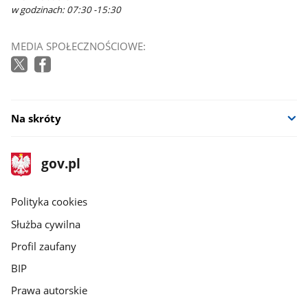
w godzinach: 07:30 -15:30
MEDIA SPOŁECZNOŚCIOWE:
Na skróty
stopka
Strona
gov.pl
gov.pl
główna
gov.pl
Polityka cookies
Służba cywilna
Profil zaufany
BIP
Prawa autorskie