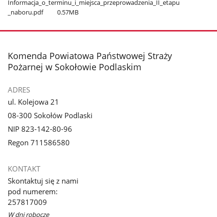
Informacja​_o​_terminu​_i​_miejsca​_przeprowadzenia​_II​_etapu​
_naboru.pdf
0.57MB
stopka
Komenda Powiatowa Państwowej Straży
Pożarnej w Sokołowie Podlaskim
ADRES
ul. Kolejowa 21
08-300 Sokołów Podlaski
NIP 823-142-80-96
Regon 711586580
KONTAKT
Skontaktuj się z nami
pod numerem:
257817009
W dni robocze