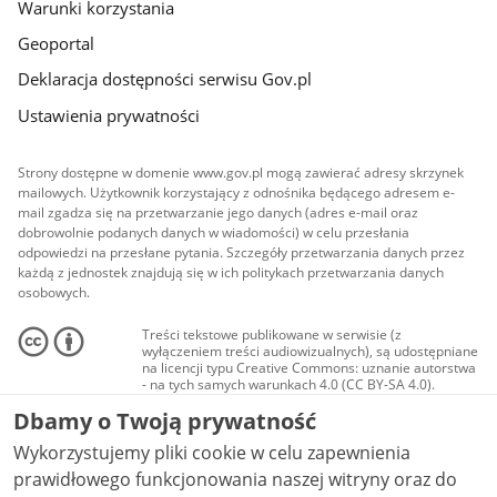
Warunki korzystania
Geoportal
Deklaracja dostępności serwisu Gov.pl
Ustawienia prywatności
Strony dostępne w domenie www.gov.pl mogą zawierać adresy skrzynek
mailowych. Użytkownik korzystający z odnośnika będącego adresem e-
mail zgadza się na przetwarzanie jego danych (adres e-mail oraz
dobrowolnie podanych danych w wiadomości) w celu przesłania
odpowiedzi na przesłane pytania. Szczegóły przetwarzania danych przez
każdą z jednostek znajdują się w ich politykach przetwarzania danych
osobowych.
Treści tekstowe publikowane w serwisie (z
wyłączeniem treści audiowizualnych), są udostępniane
na licencji typu Creative Commons: uznanie autorstwa
- na tych samych warunkach 4.0 (CC BY-SA 4.0).
Materiały audiowizualne, w tym zdjęcia, materiały
Dbamy o Twoją prywatność
audio i wideo, są udostępniane na licencji typu
Creative Commons: uznanie autorstwa użycie
Wykorzystujemy pliki cookie w celu zapewnienia
niekomercyjne - bez utworów zależnych 4.0 (CC BY-
NC-ND 4.0), o ile nie jest to stwierdzone inaczej.
prawidłowego funkcjonowania naszej witryny oraz do