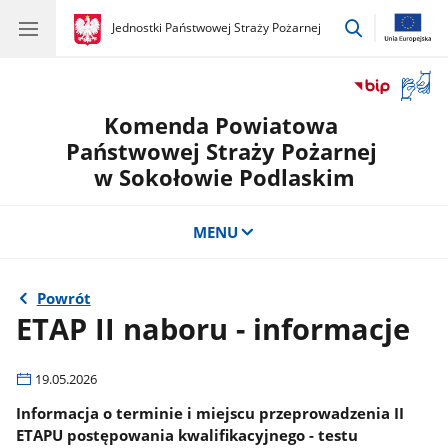
przejdź
gov.pl
Jednostki Państwowej Straży Pożarnej
gov.pl
Jednostki
do
Państwowej
wyszukiwar
Straży
Otwór
Pożarnej
okno
Komenda Powiatowa
z
tłuma
Państwowej Straży Pożarnej
języka
w Sokołowie Podlaskim
migow
MENU
Powrót
ETAP II naboru - informacje
19.05.2026
Informacja o terminie i miejscu przeprowadzenia II
ETAPU postępowania kwalifikacyjnego - testu