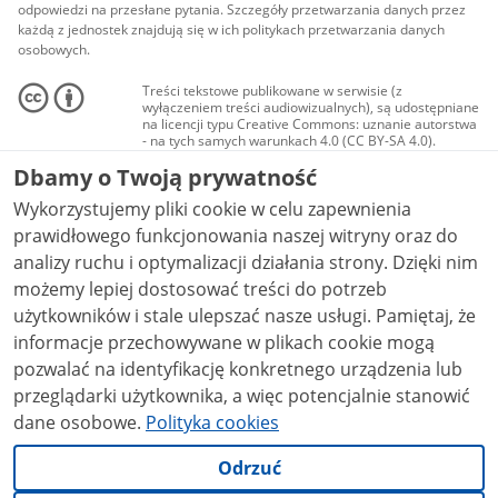
odpowiedzi na przesłane pytania. Szczegóły przetwarzania danych przez
każdą z jednostek znajdują się w ich politykach przetwarzania danych
osobowych.
Treści tekstowe publikowane w serwisie (z
wyłączeniem treści audiowizualnych), są udostępniane
na licencji typu Creative Commons: uznanie autorstwa
- na tych samych warunkach 4.0 (CC BY-SA 4.0).
Materiały audiowizualne, w tym zdjęcia, materiały
Dbamy o Twoją prywatność
audio i wideo, są udostępniane na licencji typu
Creative Commons: uznanie autorstwa użycie
Wykorzystujemy pliki cookie w celu zapewnienia
niekomercyjne - bez utworów zależnych 4.0 (CC BY-
NC-ND 4.0), o ile nie jest to stwierdzone inaczej.
prawidłowego funkcjonowania naszej witryny oraz do
analizy ruchu i optymalizacji działania strony. Dzięki nim
możemy lepiej dostosować treści do potrzeb
użytkowników i stale ulepszać nasze usługi. Pamiętaj, że
informacje przechowywane w plikach cookie mogą
pozwalać na identyfikację konkretnego urządzenia lub
przeglądarki użytkownika, a więc potencjalnie stanowić
dane osobowe.
Polityka cookies
Odrzuć