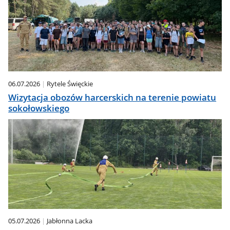
06.07.2026
Rytele Święckie
Wizytacja obozów harcerskich na terenie powiatu
sokołowskiego
05.07.2026
Jabłonna Lacka