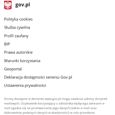
stopka
Strona
gov.pl
gov.pl
główna
gov.pl
Polityka cookies
Służba cywilna
Profil zaufany
BIP
Prawa autorskie
Warunki korzystania
Geoportal
Deklaracja dostępności serwisu Gov.pl
Ustawienia prywatności
Strony dostępne w domenie www.gov.pl mogą zawierać adresy skrzynek
mailowych. Użytkownik korzystający z odnośnika będącego adresem e-
mail zgadza się na przetwarzanie jego danych (adres e-mail oraz
dobrowolnie podanych danych w wiadomości) w celu przesłania