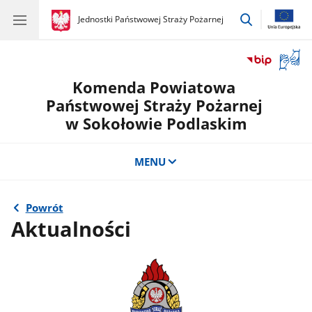
przejdź
gov.pl
Jednostki Państwowej Straży Pożarnej
gov.pl
Jednostki
do
Państwowej
wyszukiwar
Straży
Otwór
Pożarnej
okno
Komenda Powiatowa
z
tłuma
Państwowej Straży Pożarnej
języka
w Sokołowie Podlaskim
migow
MENU
Powrót
Aktualności