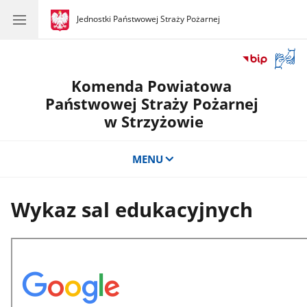
gov.pl
Jednostki Państwowej Straży Pożarnej
gov.pl
Jednostki
Państwowej
Straży
Otwór
Pożarnej
okno
Komenda Powiatowa
z
tłuma
Państwowej Straży Pożarnej
języka
w Strzyżowie
migow
MENU
Wykaz sal edukacyjnych