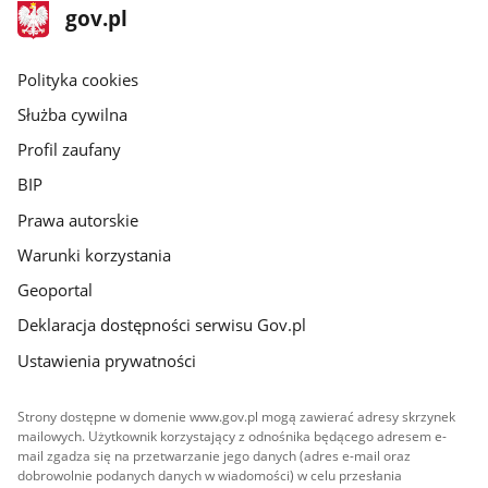
stopka
Strona
gov.pl
gov.pl
główna
gov.pl
Polityka cookies
Służba cywilna
Profil zaufany
BIP
Prawa autorskie
Warunki korzystania
Geoportal
Deklaracja dostępności serwisu Gov.pl
Ustawienia prywatności
Strony dostępne w domenie www.gov.pl mogą zawierać adresy skrzynek
mailowych. Użytkownik korzystający z odnośnika będącego adresem e-
mail zgadza się na przetwarzanie jego danych (adres e-mail oraz
dobrowolnie podanych danych w wiadomości) w celu przesłania