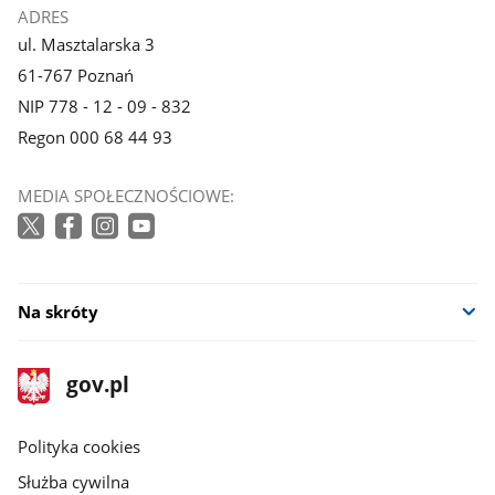
ADRES
ul. Masztalarska 3
61-767 Poznań
NIP 778 - 12 - 09 - 832
Regon 000 68 44 93
MEDIA SPOŁECZNOŚCIOWE:
Na skróty
stopka
Strona
gov.pl
gov.pl
główna
gov.pl
Polityka cookies
Służba cywilna