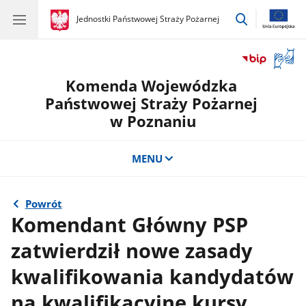
przejdź
gov.pl
Jednostki Państwowej Straży Pożarnej
gov.pl
Jednostki
do
Państwowej
wyszukiwar
Straży
Otwór
Pożarnej
okno
Komenda Wojewódzka
z
tłuma
Państwowej Straży Pożarnej
języka
w Poznaniu
migow
MENU
Powrót
Komendant Główny PSP
zatwierdził nowe zasady
kwalifikowania kandydatów
na kwalifikacyjne kursy