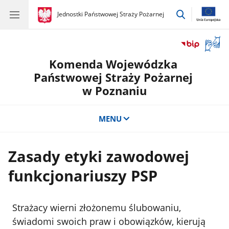
przejdź
gov.pl
Jednostki Państwowej Straży Pożarnej
gov.pl
Jednostki
do
Państwowej
wyszukiwar
Straży
Otwór
Pożarnej
okno
Komenda Wojewódzka
z
tłuma
Państwowej Straży Pożarnej
języka
w Poznaniu
migow
MENU
Zasady etyki zawodowej
funkcjonariuszy PSP
Strażacy wierni złożonemu ślubowaniu,
świadomi swoich praw i obowiązków, kierują