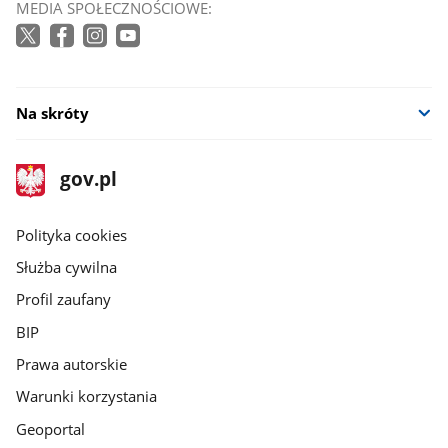
MEDIA SPOŁECZNOŚCIOWE:
Na skróty
stopka
Strona
gov.pl
gov.pl
główna
gov.pl
Polityka cookies
Służba cywilna
Profil zaufany
BIP
Prawa autorskie
Warunki korzystania
Geoportal