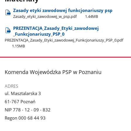
Zasady etyki zawodowej funkcjonariuszy psp
Zasady​_etyki​_zawodowej​_w​_psp.pdf
1.44MB
PREZENTACJA​_Zasady​_Etyki​_zawodowej​
_Funkcjonariuszy​_PSP​_0
PREZENTACJA​_Zasady​_Etyki​_zawodowej​_Funkcjonariuszy​_PSP​_0.pdf
1.15MB
stopka
Komenda Wojewódzka PSP w Poznaniu
ADRES
ul. Masztalarska 3
61-767 Poznań
NIP 778 - 12 - 09 - 832
Regon 000 68 44 93