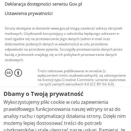
Deklaracja dostępności serwisu Gov.pl
Ustawienia prywatności
Strony dostępne w domenie www.gov.pl mogą zawierać adresy skrzynek
mailowych. Użytkownik korzystający z odnośnika będącego adresem e-
mail zgadza się na przetwarzanie jego danych (adres e-mail oraz
dobrowolnie podanych danych w wiadomości) w celu przesłania
odpowiedzi na przesłane pytania. Szczegóły przetwarzania danych przez
każdą z jednostek znajdują się w ich politykach przetwarzania danych
osobowych.
Treści tekstowe publikowane w serwisie (z
wyłączeniem treści audiowizualnych), są udostępniane
na licencji typu Creative Commons: uznanie autorstwa
- na tych samych warunkach 4.0 (CC BY-SA 4.0).
Materiały audiowizualne, w tym zdjęcia, materiały
Dbamy o Twoją prywatność
audio i wideo, są udostępniane na licencji typu
Creative Commons: uznanie autorstwa użycie
Wykorzystujemy pliki cookie w celu zapewnienia
niekomercyjne - bez utworów zależnych 4.0 (CC BY-
NC-ND 4.0), o ile nie jest to stwierdzone inaczej.
prawidłowego funkcjonowania naszej witryny oraz do
analizy ruchu i optymalizacji działania strony. Dzięki nim
możemy lepiej dostosować treści do potrzeb
użytkowników i stale ulepszać nasze usługi. Pamiętaj, że