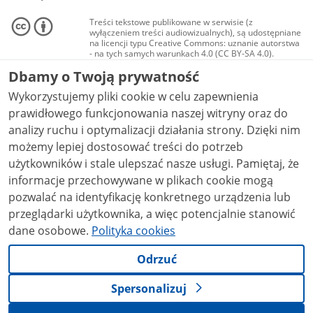
Treści tekstowe publikowane w serwisie (z
wyłączeniem treści audiowizualnych), są udostępniane
na licencji typu Creative Commons: uznanie autorstwa
- na tych samych warunkach 4.0 (CC BY-SA 4.0).
Materiały audiowizualne, w tym zdjęcia, materiały
Dbamy o Twoją prywatność
audio i wideo, są udostępniane na licencji typu
Creative Commons: uznanie autorstwa użycie
Wykorzystujemy pliki cookie w celu zapewnienia
niekomercyjne - bez utworów zależnych 4.0 (CC BY-
NC-ND 4.0), o ile nie jest to stwierdzone inaczej.
prawidłowego funkcjonowania naszej witryny oraz do
analizy ruchu i optymalizacji działania strony. Dzięki nim
możemy lepiej dostosować treści do potrzeb
użytkowników i stale ulepszać nasze usługi. Pamiętaj, że
informacje przechowywane w plikach cookie mogą
pozwalać na identyfikację konkretnego urządzenia lub
przeglądarki użytkownika, a więc potencjalnie stanowić
dane osobowe.
Polityka cookies
Odrzuć
Spersonalizuj