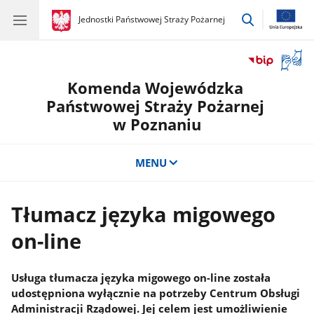
przejdź
gov.pl
Jednostki Państwowej Straży Pożarnej
gov.pl
Jednostki
do
Państwowej
wyszukiwar
Straży
Otwór
Pożarnej
okno
Komenda Wojewódzka
z
tłuma
Państwowej Straży Pożarnej
języka
w Poznaniu
migow
MENU
Tłumacz języka migowego
on-line
Usługa tłumacza języka migowego on-line została
udostępniona wyłącznie na potrzeby Centrum Obsługi
Administracji Rządowej. Jej celem jest umożliwienie