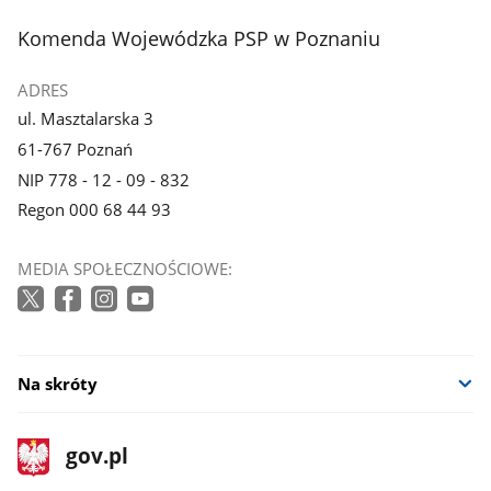
stopka
Komenda Wojewódzka PSP w Poznaniu
ADRES
ul. Masztalarska 3
61-767 Poznań
NIP 778 - 12 - 09 - 832
Regon 000 68 44 93
MEDIA SPOŁECZNOŚCIOWE:
Na skróty
stopka
Strona
gov.pl
gov.pl
główna