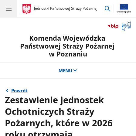
przejdź
gov.pl
Jednostki Państwowej Straży Pożarnej
gov.pl
Jednostki
do
Państwowej
wyszukiwar
Straży
Otwór
Pożarnej
okno
Komenda Wojewódzka
z
tłuma
Państwowej Straży Pożarnej
języka
w Poznaniu
migow
MENU
Powrót
Zestawienie jednostek
Ochotniczych Straży
Pożarnych, które w 2026
roku otrzymają