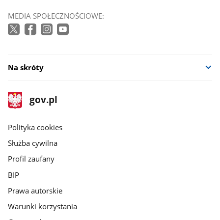
MEDIA SPOŁECZNOŚCIOWE:
Na skróty
stopka
Strona
gov.pl
gov.pl
główna
gov.pl
Polityka cookies
Służba cywilna
Profil zaufany
BIP
Prawa autorskie
Warunki korzystania