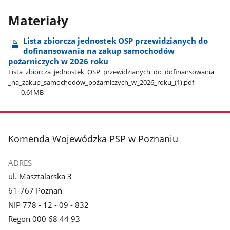
Materiały
Lista zbiorcza jednostek OSP przewidzianych do
dofinansowania na zakup samochodów
pożarniczych w 2026 roku
Lista​_zbiorcza​_jednostek​_OSP​_przewidzianych​_do​_dofinansowania​
_na​_zakup​_samochodów​_pożarniczych​_w​_2026​_roku​_(1).pdf
0.61MB
stopka
Komenda Wojewódzka PSP w Poznaniu
ADRES
ul. Masztalarska 3
61-767 Poznań
NIP 778 - 12 - 09 - 832
Regon 000 68 44 93