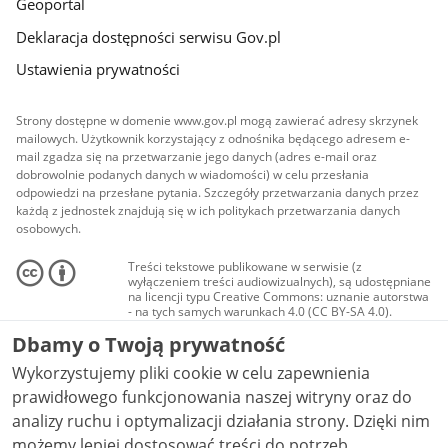
Geoportal
Deklaracja dostępności serwisu Gov.pl
Ustawienia prywatności
Strony dostępne w domenie www.gov.pl mogą zawierać adresy skrzynek
mailowych. Użytkownik korzystający z odnośnika będącego adresem e-
mail zgadza się na przetwarzanie jego danych (adres e-mail oraz
dobrowolnie podanych danych w wiadomości) w celu przesłania
odpowiedzi na przesłane pytania. Szczegóły przetwarzania danych przez
każdą z jednostek znajdują się w ich politykach przetwarzania danych
osobowych.
Treści tekstowe publikowane w serwisie (z
wyłączeniem treści audiowizualnych), są udostępniane
na licencji typu Creative Commons: uznanie autorstwa
- na tych samych warunkach 4.0 (CC BY-SA 4.0).
Materiały audiowizualne, w tym zdjęcia, materiały
Dbamy o Twoją prywatność
audio i wideo, są udostępniane na licencji typu
Creative Commons: uznanie autorstwa użycie
Wykorzystujemy pliki cookie w celu zapewnienia
niekomercyjne - bez utworów zależnych 4.0 (CC BY-
NC-ND 4.0), o ile nie jest to stwierdzone inaczej.
prawidłowego funkcjonowania naszej witryny oraz do
analizy ruchu i optymalizacji działania strony. Dzięki nim
możemy lepiej dostosować treści do potrzeb