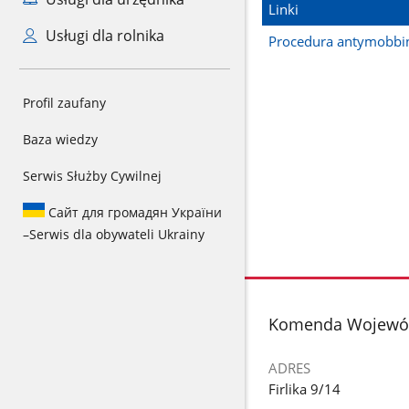
Linki
Usługi dla rolnika
Procedura antymobb
Profil zaufany
Baza wiedzy
Serwis Służby Cywilnej
Сайт для громадян України
–
Serwis dla obywateli Ukrainy
stopka
Komenda Wojewód
ADRES
Firlika 9/14