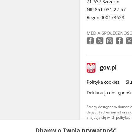
71-637 Szczecin
NIP 851-031-22-57
Regon 000173628
MEDIA SPOŁECZNOŚC
stopka
Strona
gov.pl
gov.pl
główna
gov.pl
Polityka cookies
Sł
Deklaracja dostępnośc
Strony dostępne w domenie
danych (adres e-mail oraz 
znajdują się w ich polityk
Treści teksto
Dbamy o Twoją prywatność