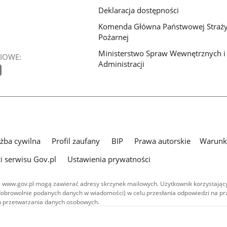
Deklaracja dostępności
Komenda Główna Państwowej Straż
Pożarnej
Ministerstwo Spraw Wewnętrznych i
IOWE:
Administracji
użba cywilna
Profil zaufany
BIP
Prawa autorskie
Warunki
i serwisu Gov.pl
Ustawienia prywatności
 www.gov.pl mogą zawierać adresy skrzynek mailowych. Użytkownik korzystający
dobrowolnie podanych danych w wiadomości) w celu przesłania odpowiedzi na prz
ach przetwarzania danych osobowych.
we publikowane w serwisie (z wyłączeniem treści audiowizualnych), są