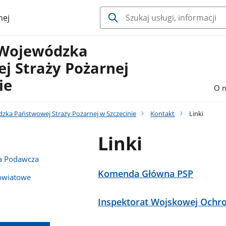
nej
Wojewódzka
j Straży Pożarnej
ie
O n
a Państwowej Straży Pożarnej w Szczecinie
Kontakt
Linki
Linki
ka Podawcza
Komenda Główna PSP
owiatowe
Inspektorat Wojskowej Ochr