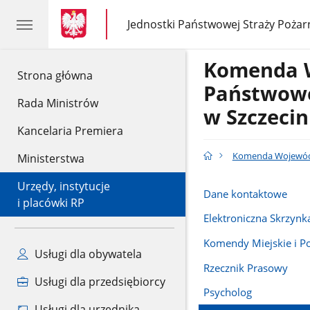
gov.pl
gov.pl
Jednostki Państwowej Straży Pożar
gov.pl
Jednostki
Państwowej
Straży
Komenda 
Pożarnej
gov.pl
Strona główna
Państwowe
Rada Ministrów
w Szczecin
Kancelaria Premiera
Komenda Wojewódzk
Ministerstwa
Urzędy, instytucje
Dane kontaktowe
i placówki RP
Elektroniczna Skrzyn
Komendy Miejskie i P
Usługi dla obywatela
Rzecznik Prasowy
Usługi dla przedsiębiorcy
Psycholog
Usługi dla urzędnika