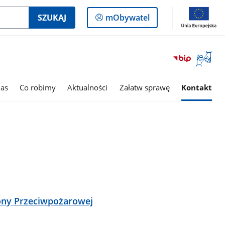
Logowanie
SZUKAJ
mObywatel
do
panelu
Otwórz
okno
z
tłumac
as
Co robimy
Aktualności
Załatw sprawę
Kontakt
języka
migowe
ony Przeciwpożarowej