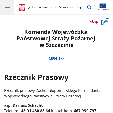
przejdź
gov.pl
Jednostki Państwowej Straży Pożarnej
gov.pl
Jednostki
do
Państwowej
wyszukiwar
Straży
Otwór
Pożarnej
okno
Komenda Wojewódzka
z
tłuma
Państwowej Straży Pożarnej
języka
w Szczecinie
migow
MENU
Rzecznik Prasowy
Rzecznik prasowy Zachodniopomorskiego Komendanta
Wojewódzkiego Państwowej Straży Pożarnej
asp. Dariusz Schacht
Telefon:
+48 91 480 88 64
lub tel. kom.
667 990 797