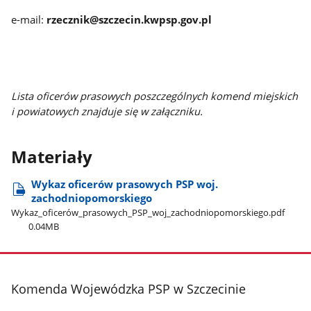
e-mail:
rzecznik@szczecin.kwpsp.gov.pl
Lista oficerów prasowych poszczególnych komend miejskich
i powiatowych znajduje się w załączniku.
Materiały
Wykaz oficerów prasowych PSP woj.
zachodniopomorskiego
Wykaz​_oficerów​_prasowych​_PSP​_woj​_zachodniopomorskiego.pdf
0.04MB
stopka
Komenda Wojewódzka PSP w Szczecinie