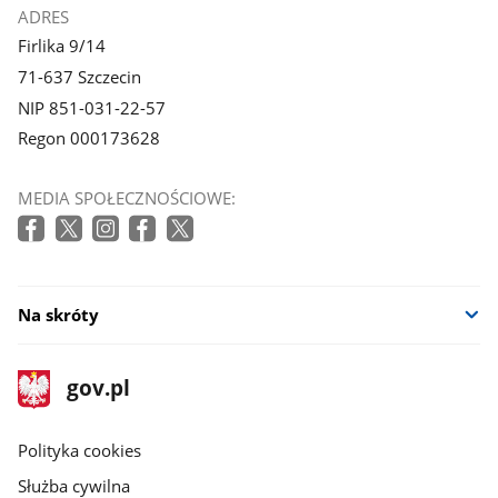
ADRES
Firlika 9/14
71-637 Szczecin
NIP 851-031-22-57
Regon 000173628
MEDIA SPOŁECZNOŚCIOWE:
Na skróty
stopka
Strona
gov.pl
gov.pl
główna
gov.pl
Polityka cookies
Służba cywilna