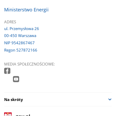
stopka
Ministerstwo Energii
ADRES
ul. Przemysłowa 26
00-450 Warszawa
NIP 9542867467
Regon 527872166
MEDIA SPOŁECZNOŚCIOWE:
Na skróty
stopka
Strona