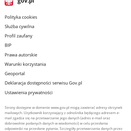
gov.pl
gov.pl
główna
gov.pl
Polityka cookies
Służba cywilna
Profil zaufany
BIP
Prawa autorskie
Warunki korzystania
Geoportal
Deklaracja dostępności serwisu Gov.pl
Ustawienia prywatności
Strony dostępne w domenie www.gov.pl mogą zawierać adresy skrzynek
mailowych. Użytkownik korzystający z odnośnika będącego adresem e-
mail zgadza się na przetwarzanie jego danych (adres e-mail oraz
dobrowolnie podanych danych w wiadomości) w celu przesłania
odpowiedzi na przesłane pytania. Szczegóły przetwarzania danych przez