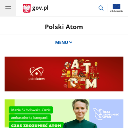
gov.pl
przejdź
do
wyszukiwar
Polski Atom
MENU