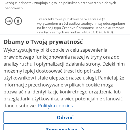
każdą z jednostek znajdują się w ich politykach przetwarzania danych
osobowych.
Treści tekstowe publikowane w serwisie (z
wyłączeniem treści audiowizualnych), są udostępniane
na licencji typu Creative Commons: uznanie autorstwa
- na tych samych warunkach 4.0 (CC BY-SA 4.0).
Materiały audiowizualne, w tym zdjęcia, materiały
Dbamy o Twoją prywatność
audio i wideo, są udostępniane na licencji typu
Creative Commons: uznanie autorstwa użycie
Wykorzystujemy pliki cookie w celu zapewnienia
niekomercyjne - bez utworów zależnych 4.0 (CC BY-
NC-ND 4.0), o ile nie jest to stwierdzone inaczej.
prawidłowego funkcjonowania naszej witryny oraz do
analizy ruchu i optymalizacji działania strony. Dzięki nim
możemy lepiej dostosować treści do potrzeb
użytkowników i stale ulepszać nasze usługi. Pamiętaj, że
informacje przechowywane w plikach cookie mogą
pozwalać na identyfikację konkretnego urządzenia lub
przeglądarki użytkownika, a więc potencjalnie stanowić
dane osobowe.
Polityka cookies
Odrzuć
Spersonalizuj