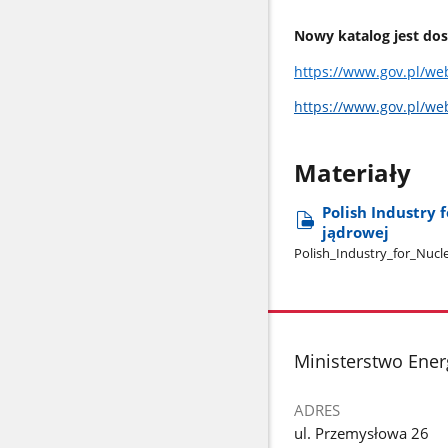
Nowy katalog jest dos
https://www.gov.pl/we
https://www.gov.pl/we
Materiały
Polish Industry 
jądrowej
Polish​_Industry​_for​_Nucl
stopka
Ministerstwo Ener
ADRES
ul. Przemysłowa 26