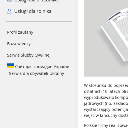
Usługi dla rolnika
Profil zaufany
Baza wiedzy
Serwis Służby Cywilnej
Сайт для громадян України
–
Serwis dla obywateli Ukrainy
W stosunku do poprzedn
ostatnich 10 latach b
wyprodukowało kompon
jądrowych (np. zakładó
wystarczający potencja
wejść w łańcuchy dosta
Polskie firmy realizow