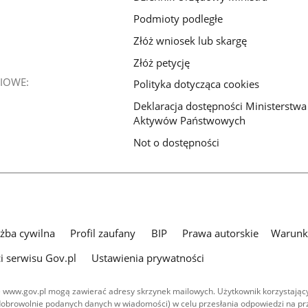
Podmioty podległe
Złóż wniosek lub skargę
Złóż petycję
IOWE:
Polityka dotycząca cookies
Deklaracja dostępności Ministerstwa
Aktywów Państwowych
Not o dostępności
użba cywilna
Profil zaufany
BIP
Prawa autorskie
Warunki
i serwisu Gov.pl
Ustawienia prywatności
 www.gov.pl mogą zawierać adresy skrzynek mailowych. Użytkownik korzystający
dobrowolnie podanych danych w wiadomości) w celu przesłania odpowiedzi na prz