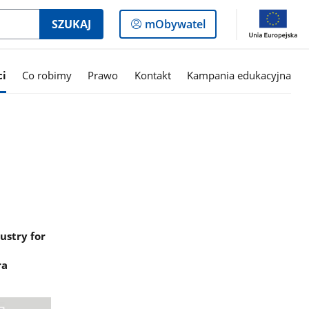
Logowanie
SZUKAJ
mObywatel
do
panelu
ci
Co robimy
Prawo
Kontakt
Kampania edukacyjna
ustry for
ra