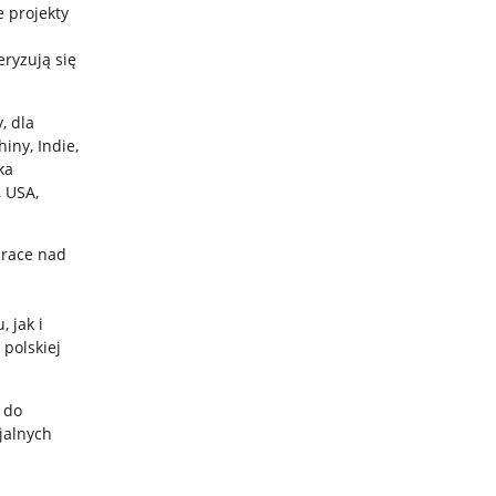
e projekty
ryzują się
, dla
iny, Indie,
ka
 USA,
prace nad
 jak i
 polskiej
 do
jalnych