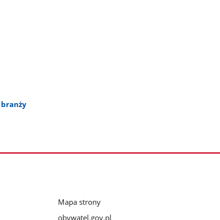
z branży
Mapa strony
obywatel.gov.pl