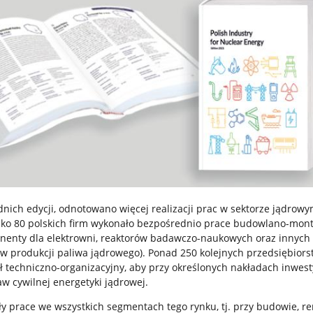
ich edycji, odnotowano więcej realizacji prac w sektorze jądrowy
lisko 80 polskich firm wykonało bezpośrednio prace budowlano-mon
enty dla elektrowni, reaktorów badawczo-naukowych oraz innych
w produkcji paliwa jądrowego). Ponad 250 kolejnych przedsiębiors
ł techniczno-organizacyjny, aby przy określonych nakładach inwes
w cywilnej energetyki jądrowej.
ały prace we wszystkich segmentach tego rynku, tj. przy budowie, r