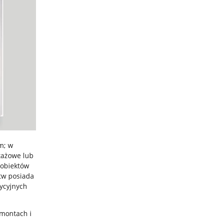
m; w
tażowe lub
 obiektów
tw posiada
tycyjnych
emontach i