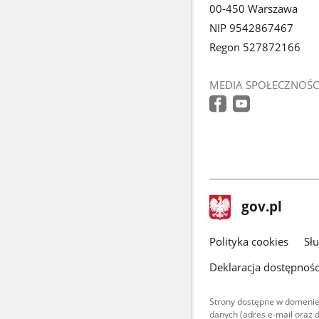
00-450 Warszawa
NIP 9542867467
Regon 527872166
MEDIA SPOŁECZNOŚC
stopka
Strona
gov.pl
gov.pl
główna
gov.pl
Polityka cookies
Sł
Deklaracja dostępnośc
Strony dostępne w domenie
danych (adres e-mail oraz 