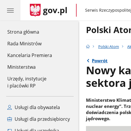
gov.pl
gov.pl
Serwis Rzeczypospolitej
Polski At
gov.pl
Strona główna
Rada Ministrów
Polski Atom
A
Kancelaria Premiera
Powrót
Nowy kat
Ministerstwa
sektora
Urzędy, instytucje
i placówki RP
Ministerstwo Klimatu
nuclear energy”. Tr
Usługi dla obywatela
doświadczenia polsk
jądrowego.
Usługi dla przedsiębiorcy
Usługi dla urzędnika