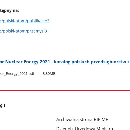
tępny na:
b/polski-atom/publikacje2
b/polski-atom/przemysl3
for Nuclear Energy 2021 - katalog polskich przedsiębiorstw 
ear​_Energy​_2021.pdf
3.30MB
gii
Archiwalna strona BIP ME
Dziennik Urzędowy Ministra