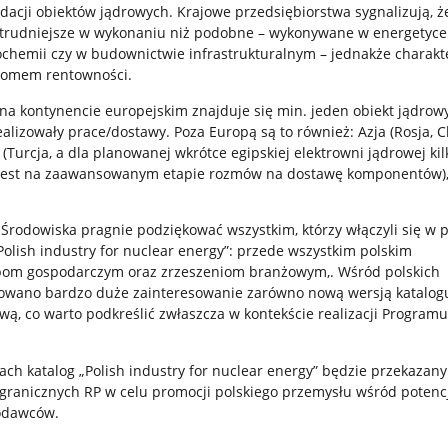
idacji obiektów jądrowych. Krajowe przedsiębiorstwa sygnalizują, ż
e trudniejsze w wykonaniu niż podobne – wykonywane w energetyce
chemii czy w budownictwie infrastrukturalnym – jednakże charakte
iomem rentowności.
na kontynencie europejskim znajduje się min. jeden obiekt jądrowy
ealizowały prace/dostawy. Poza Europą są to również: Azja (Rosja, Ch
 (Turcja, a dla planowanej wkrótce egipskiej elektrowni jądrowej kil
jest na zaawansowanym etapie rozmów na dostawę komponentów),
 Środowiska pragnie podziękować wszystkim, którzy włączyli się w 
„Polish industry for nuclear energy”: przede wszystkim polskim
bom gospodarczym oraz zrzeszeniom branżowym,. Wśród polskich
owano bardzo duże zainteresowanie zarówno nową wersją katalogu,
wą, co warto podkreślić zwłaszcza w kontekście realizacji Programu
ach katalog „Polish industry for nuclear energy” będzie przekazany
granicznych RP w celu promocji polskiego przemysłu wśród potenc
iodawców.