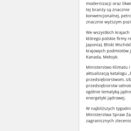
modernizacji oraz likw
tej branży są znaczni
konwencjonalnej, petro
znacznie wyższym poz
We wszystkich krajach 
którego polskie firmy r
Japonia), Bliski Wschód
krajowych podmiotów 
Kanada, Meksyk.
Ministerstwo Klimatu i
aktualizacją katalogu 
przedsiębiorstwom, iz
przedsiębiorstw odnot
ogólnie tematyką jądro
energetyki jądrowej.
W najbliższych tygodni
Ministerstwa Spraw Za
zagranicznych zlecen