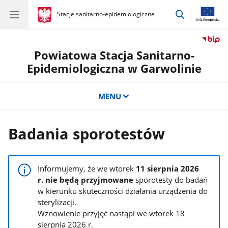
przejdź
gov.pl
Stacje sanitarno-epidemiologiczne
gov.pl
Stacje
do
sanitarno-
wyszukiwar
epidemiologiczne
Powiatowa Stacja Sanitarno-
Epidemiologiczna w Garwolinie
MENU
Badania sporotestów
Informujemy, że we wtorek
11 sierpnia 2026
r. nie będą przyjmowane
sporotesty do badań
w kierunku skuteczności działania urządzenia do
sterylizacji.
Wznowienie przyjęć nastąpi we wtorek 18
sierpnia 2026 r.