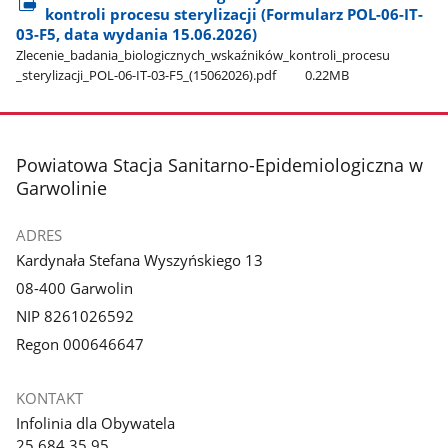
kontroli procesu sterylizacji (Formularz POL-06-IT-
03-F5, data wydania 15.06.2026)
Zlecenie​_badania​_biologicznych​_wskaźników​_kontroli​_procesu​
_sterylizacji​_POL-06-IT-03-F5​_(15062026).pdf
0.22MB
stopka
Powiatowa Stacja Sanitarno-Epidemiologiczna w
Garwolinie
ADRES
Kardynała Stefana Wyszyńskiego 13
08-400 Garwolin
NIP 8261026592
Regon 000646647
KONTAKT
Infolinia dla Obywatela
25 684 35 95