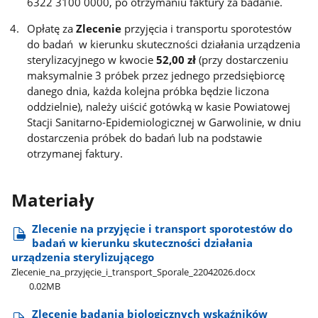
6322 3100 0000, po otrzymaniu faktury za badanie.
Opłatę za
Zlecenie
przyjęcia i transportu sporotestów
do badań w kierunku skuteczności działania urządzenia
sterylizacyjnego w kwocie
52,00 zł
(przy dostarczeniu
maksymalnie 3 próbek przez jednego przedsiębiorcę
danego dnia, każda kolejna próbka będzie liczona
oddzielnie), należy uiścić gotówką w kasie Powiatowej
Stacji Sanitarno-Epidemiologicznej w Garwolinie, w dniu
dostarczenia próbek do badań lub na podstawie
otrzymanej faktury.
Materiały
Zlecenie na przyjęcie i transport sporotestów do
badań w kierunku skuteczności działania
urządzenia sterylizującego
Zlecenie​_na​_przyjęcie​_i​_transport​_Sporale​_22042026.docx
0.02MB
Zlecenie badania biologicznych wskaźników