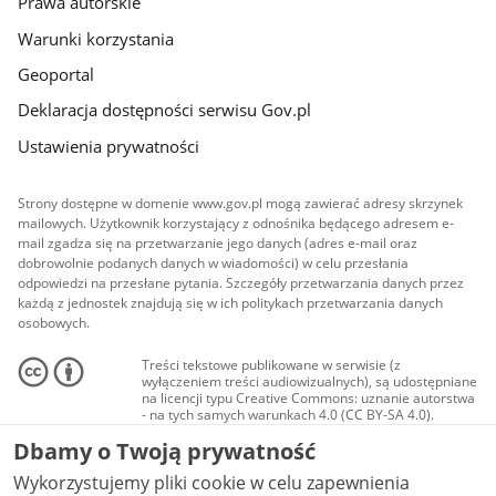
Prawa autorskie
Warunki korzystania
Geoportal
Deklaracja dostępności serwisu Gov.pl
Ustawienia prywatności
Strony dostępne w domenie www.gov.pl mogą zawierać adresy skrzynek
mailowych. Użytkownik korzystający z odnośnika będącego adresem e-
mail zgadza się na przetwarzanie jego danych (adres e-mail oraz
dobrowolnie podanych danych w wiadomości) w celu przesłania
odpowiedzi na przesłane pytania. Szczegóły przetwarzania danych przez
każdą z jednostek znajdują się w ich politykach przetwarzania danych
osobowych.
Treści tekstowe publikowane w serwisie (z
wyłączeniem treści audiowizualnych), są udostępniane
na licencji typu Creative Commons: uznanie autorstwa
- na tych samych warunkach 4.0 (CC BY-SA 4.0).
Materiały audiowizualne, w tym zdjęcia, materiały
Dbamy o Twoją prywatność
audio i wideo, są udostępniane na licencji typu
Creative Commons: uznanie autorstwa użycie
Wykorzystujemy pliki cookie w celu zapewnienia
niekomercyjne - bez utworów zależnych 4.0 (CC BY-