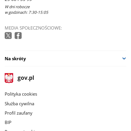
W dni robocze
w godzinach: 7:30-15:05
MEDIA SPOŁECZNOŚCIOWE:
Na skróty
stopka
Strona
gov.pl
gov.pl
główna
gov.pl
Polityka cookies
Służba cywilna
Profil zaufany
BIP