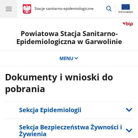
przejdź
gov.pl
Stacje sanitarno-epidemiologiczne
gov.pl
Stacje
do
sanitarno-
wyszukiwar
epidemiologiczne
Powiatowa Stacja Sanitarno-
Epidemiologiczna w Garwolinie
MENU
Dokumenty i wnioski do
pobrania
Sekcja Epidemiologii
Sekcja Bezpieczeństwa Żywności i
Żywienia