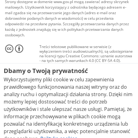
Strony dostępne w domenie www.gov.pl mogą zawierać adresy skrzynek
mailowych. Użytkownik korzystający z odnośnika będącego adresem e-
mail zgadza się na przetwarzanie jego danych (adres e-mail oraz
dobrowolnie podanych danych w wiadomości) w celu przesłania
odpowiedzi na przesłane pytania. Szczegóły przetwarzania danych przez
każdą z jednostek znajdują się w ich politykach przetwarzania danych
osobowych.
Treści tekstowe publikowane w serwisie (z
wyłączeniem treści audiowizualnych), są udostępniane
na licencji typu Creative Commons: uznanie autorstwa
- na tych samych warunkach 4.0 (CC BY-SA 4.0).
Materiały audiowizualne, w tym zdjęcia, materiały
Dbamy o Twoją prywatność
audio i wideo, są udostępniane na licencji typu
Creative Commons: uznanie autorstwa użycie
Wykorzystujemy pliki cookie w celu zapewnienia
niekomercyjne - bez utworów zależnych 4.0 (CC BY-
NC-ND 4.0), o ile nie jest to stwierdzone inaczej.
prawidłowego funkcjonowania naszej witryny oraz do
analizy ruchu i optymalizacji działania strony. Dzięki nim
możemy lepiej dostosować treści do potrzeb
użytkowników i stale ulepszać nasze usługi. Pamiętaj, że
informacje przechowywane w plikach cookie mogą
pozwalać na identyfikację konkretnego urządzenia lub
przeglądarki użytkownika, a więc potencjalnie stanowić