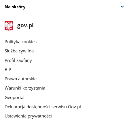
Na skróty
stopka
Strona
gov.pl
gov.pl
główna
gov.pl
Polityka cookies
Służba cywilna
Profil zaufany
BIP
Prawa autorskie
Warunki korzystania
Geoportal
Deklaracja dostępności serwisu Gov.pl
Ustawienia prywatności