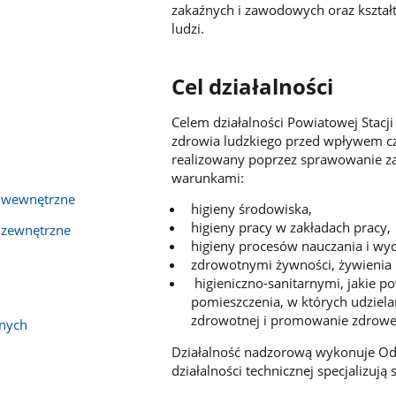
zakaźnych i zawodowych oraz kszta
ludzi.
Cel działalności
Celem działalności Powiatowej Stacj
zdrowia ludzkiego przed wpływem czy
realizowany poprzez sprawowanie za
warunkami:
ia wewnętrzne
higieny środowiska,
higieny pracy w zakładach pracy,
a zewnętrzne
higieny procesów nauczania i wy
zdrowotnymi żywności, żywienia 
higieniczno-sanitarnymi, jakie p
pomieszczenia, w których udziela
zdrowotnej i promowanie zdroweg
anych
Działalność nadzorową wykonuje Od
działalności technicznej specjalizują s