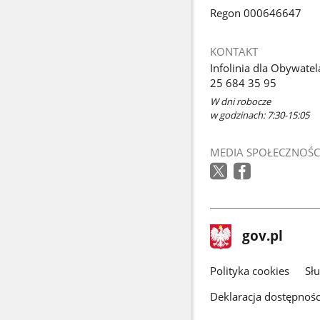
Regon 000646647
KONTAKT
Infolinia dla Obywatel
25 684 35 95
W dni robocze
w godzinach: 7:30-15:05
MEDIA SPOŁECZNOŚC
stopka
Strona
gov.pl
gov.pl
główna
gov.pl
Polityka cookies
Sł
Deklaracja dostępnośc