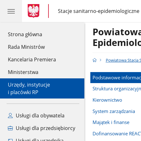
gov.pl
gov.pl
Stacje sanitarno-epidemiologiczne
gov.pl
Stacje
sanitarno-
epidemiologiczne
Powiatowa
gov.pl
Strona główna
Epidemiol
Rada Ministrów
Kancelaria Premiera
Powiatowa Stacja 
Ministerstwa
Podstawowe informac
Urzędy, instytucje
Struktura organizacyj
i placówki RP
Kierownictwo
System zarządzania
Usługi dla obywatela
Majątek i finanse
Usługi dla przedsiębiorcy
Dofinansowanie REAC
Usługi dla urzędnika