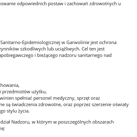
łtowanie odpowiednich postaw i zachowań zdrowotnych u
i Sanitarno-Epidemiologicznej w Garwolinie jest ochrona
nników szkodliwych lub uciążliwych. Cel ten jest
pobiegawczego i bieżącego nadzoru sanitarnego nad
chowania,
i przedmiotów użytku,
owinien spełniać personel medyczny, sprzęt oraz
ne są świadczenia zdrowotne, oraz poprzez szerzenie oświaty
o stylu życia.
dział Nadzoru, w którym w poszczególnych obszarach
ię: