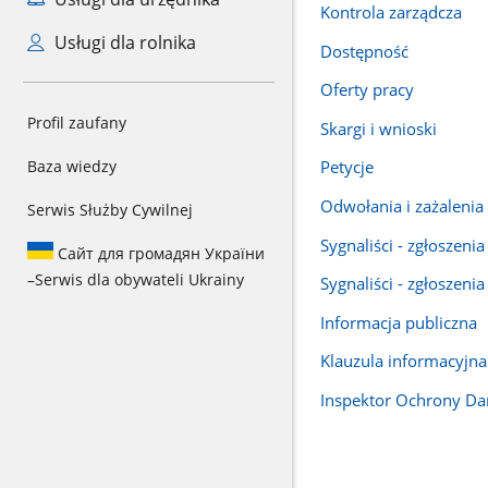
Kontrola zarządcza
Usługi dla rolnika
Dostępność
Oferty pracy
Profil zaufany
Skargi i wnioski
Baza wiedzy
Petycje
Odwołania i zażalenia
Serwis Służby Cywilnej
Sygnaliści - zgłoszen
Сайт для громадян України
–
Serwis dla obywateli Ukrainy
Sygnaliści - zgłoszeni
Informacja publiczna
Klauzula informacyjna
Inspektor Ochrony D