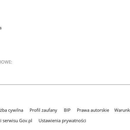
a
IOWE:
użba cywilna
Profil zaufany
BIP
Prawa autorskie
Warunki
i serwisu Gov.pl
Ustawienia prywatności