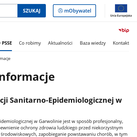
Logowanie
SZUKAJ
mObywatel
do
panelu
 PSSE
Co robimy
Aktualności
Baza wiedzy
Kontakt
macje
nformacje
cji Sanitarno-Epidemiologicznej w
pidemiologicznej w Garwolinie jest w sposób profesjonalny,
pewnienie ochrony zdrowia ludzkiego przed niekorzystnym
i środowiskowych, zapobieganie powstawaniu chorób, w tym