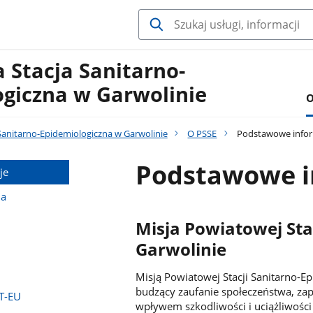
 Stacja Sanitarno-
ogiczna w Garwolinie
O
Sanitarno-Epidemiologiczna w Garwolinie
O PSSE
Podstawowe infor
Podstawowe i
je
na
Misja Powiatowej Sta
Garwolinie
Misją Powiatowej Stacji Sanitarno-E
budzący zaufanie społeczeństwa, za
T-EU
wpływem szkodliwości i uciążliwośc