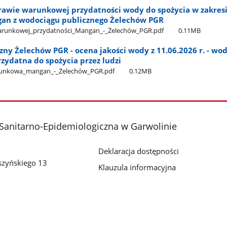
awie warunkowej przydatności wody do spożycia w zakres
an z wodociągu publicznego Żelechów PGR
arunkowej​_przydatności​_Mangan​_-​_Żelechów​_PGR.pdf
0.11MB
ny Żelechów PGR - ocena jakości wody z 11.06.2026 r. - wo
datna do spożycia przez ludzi
runkowa​_mangan​_-​_Żelechów​_PGR.pdf
0.12MB
Sanitarno-Epidemiologiczna w Garwolinie
Deklaracja dostępności
szyńskiego 13
Klauzula informacyjna