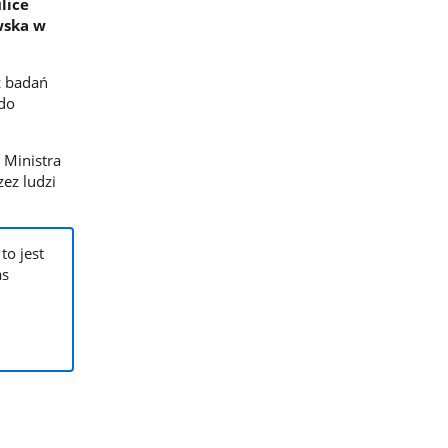
lice
wska w
z badań
do
 Ministra
ez ludzi
o jest
as