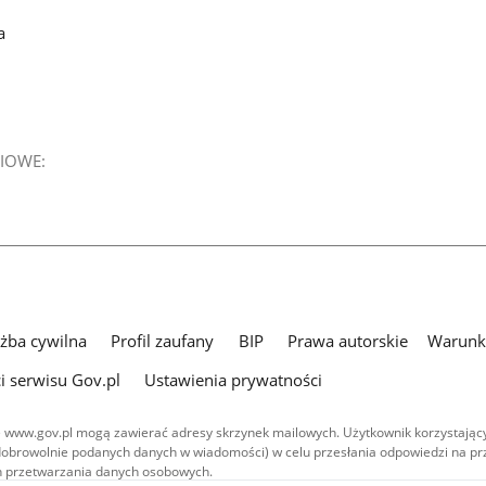
a
IOWE:
użba cywilna
Profil zaufany
BIP
Prawa autorskie
Warunki
i serwisu Gov.pl
Ustawienia prywatności
 www.gov.pl mogą zawierać adresy skrzynek mailowych. Użytkownik korzystający
dobrowolnie podanych danych w wiadomości) w celu przesłania odpowiedzi na prz
ach przetwarzania danych osobowych.