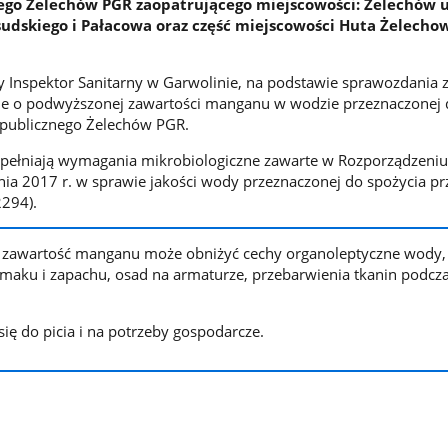
go Żelechów PGR zaopatrującego miejscowości: Żelechów u
łsudskiego i Pałacowa oraz część miejscowości Huta Żelecho
Inspektor Sanitarny w Garwolinie, na podstawie sprawozdania 
e o podwyższonej zawartości manganu w wodzie przeznaczonej 
 publicznego Żelechów PGR.
pełniają wymagania mikrobiologiczne zawarte w Rozporządzeniu
nia 2017 r. w sprawie jakości wody przeznaczonej do spożycia prz
2294).
zawartość manganu może obniżyć cechy organoleptyczne wody, t
maku i zapachu, osad na armaturze, przebarwienia tkanin podcz
ię do picia i na potrzeby gospodarcze.