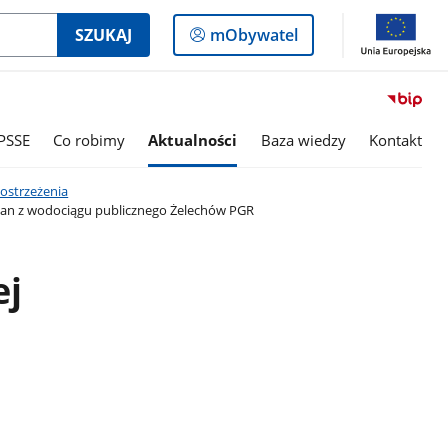
Logowanie
SZUKAJ
mObywatel
do
panelu
PSSE
Co robimy
Aktualności
Baza wiedzy
Kontakt
ostrzeżenia
an z wodociągu publicznego Żelechów PGR
ej