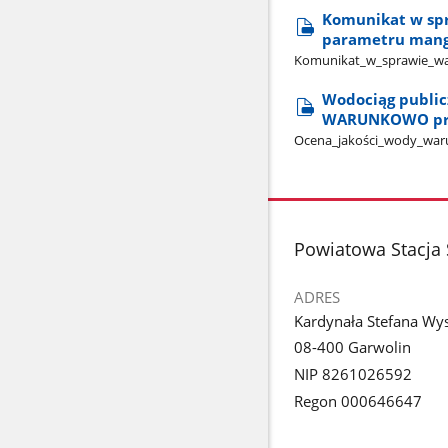
Komunikat w spr
parametru mang
Komunikat​_w​_sprawie​_w
Wodociąg publicz
WARUNKOWO przy
Ocena​_jakości​_wody​_wa
stopka
Powiatowa Stacja 
ADRES
Kardynała Stefana Wy
08-400 Garwolin
NIP 8261026592
Regon 000646647