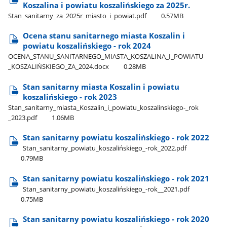
Koszalina i powiatu koszalińskiego za 2025r.
Stan​_sanitarny​_za​_2025r​_miasto​_i​_powiat.pdf
0.57MB
Ocena stanu sanitarnego miasta Koszalin i
powiatu koszalińskiego - rok 2024
OCENA​_STANU​_SANITARNEGO​_MIASTA​_KOSZALINA​_I​_POWIATU​
_KOSZALIŃSKIEGO​_ZA​_2024.docx
0.28MB
Stan sanitarny miasta Koszalin i powiatu
koszalińskiego - rok 2023
Stan​_sanitarny​_miasta​_Koszalin​_i​_powiatu​_koszalinskiego-​_rok​
_2023.pdf
1.06MB
Stan sanitarny powiatu koszalińskiego - rok 2022
Stan​_sanitarny​_powiatu​_koszalińskiego​_-rok​_2022.pdf
0.79MB
Stan sanitarny powiatu koszalińskiego - rok 2021
Stan​_sanitarny​_powiatu​_koszalińskiego​_-rok​_​_2021.pdf
0.75MB
Stan sanitarny powiatu koszalińskiego - rok 2020