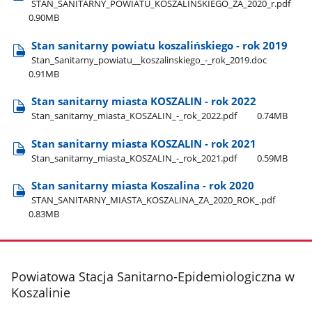
STAN​_SANITARNY​_POWIATU​_KOSZALIŃSKIEGO​_ZA​_2020​_r.pdf
0.90MB
Stan sanitarny powiatu koszalińskiego - rok 2019
Stan​_Sanitarny​_powiatu​_​_koszalinskiego​_-​_rok​_2019.doc
0.91MB
Stan sanitarny miasta KOSZALIN - rok 2022
Stan​_sanitarny​_miasta​_KOSZALIN​_-​_rok​_2022.pdf
0.74MB
Stan sanitarny miasta KOSZALIN - rok 2021
Stan​_sanitarny​_miasta​_KOSZALIN​_-​_rok​_2021.pdf
0.59MB
Stan sanitarny miasta Koszalina - rok 2020
STAN​_SANITARNY​_MIASTA​_KOSZALINA​_ZA​_2020​_ROK​_.pdf
0.83MB
stopka
Powiatowa Stacja Sanitarno-Epidemiologiczna w
Koszalinie