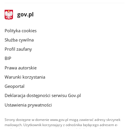
stopka
Strona
gov.pl
gov.pl
główna
gov.pl
Polityka cookies
Służba cywilna
Profil zaufany
BIP
Prawa autorskie
Warunki korzystania
Geoportal
Deklaracja dostępności serwisu Gov.pl
Ustawienia prywatności
Strony dostępne w domenie www.gov.pl mogą zawierać adresy skrzynek
mailowych. Użytkownik korzystający z odnośnika będącego adresem e-