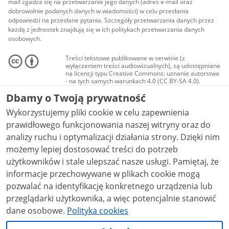
mail zgadza się na przetwarzanie jego danych (adres e-mail oraz
dobrowolnie podanych danych w wiadomości) w celu przesłania
odpowiedzi na przesłane pytania. Szczegóły przetwarzania danych przez
każdą z jednostek znajdują się w ich politykach przetwarzania danych
osobowych.
Treści tekstowe publikowane w serwisie (z
wyłączeniem treści audiowizualnych), są udostępniane
na licencji typu Creative Commons: uznanie autorstwa
- na tych samych warunkach 4.0 (CC BY-SA 4.0).
Materiały audiowizualne, w tym zdjęcia, materiały
Dbamy o Twoją prywatność
audio i wideo, są udostępniane na licencji typu
Creative Commons: uznanie autorstwa użycie
Wykorzystujemy pliki cookie w celu zapewnienia
niekomercyjne - bez utworów zależnych 4.0 (CC BY-
NC-ND 4.0), o ile nie jest to stwierdzone inaczej.
prawidłowego funkcjonowania naszej witryny oraz do
analizy ruchu i optymalizacji działania strony. Dzięki nim
możemy lepiej dostosować treści do potrzeb
użytkowników i stale ulepszać nasze usługi. Pamiętaj, że
informacje przechowywane w plikach cookie mogą
pozwalać na identyfikację konkretnego urządzenia lub
przeglądarki użytkownika, a więc potencjalnie stanowić
dane osobowe.
Polityka cookies