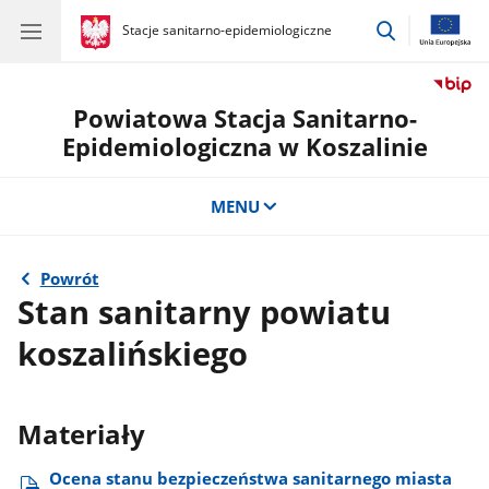
przejdź
gov.pl
Stacje sanitarno-epidemiologiczne
gov.pl
Stacje
do
sanitarno-
wyszukiwar
epidemiologiczne
Powiatowa Stacja Sanitarno-
Epidemiologiczna w Koszalinie
MENU
Powrót
Stan sanitarny powiatu
koszalińskiego
Materiały
Ocena stanu bezpieczeństwa sanitarnego miasta