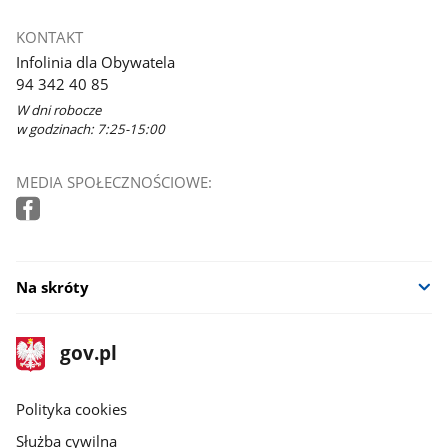
KONTAKT
Infolinia dla Obywatela
94 342 40 85
W dni robocze
w godzinach: 7:25-15:00
MEDIA SPOŁECZNOŚCIOWE:
Na skróty
stopka
Strona
gov.pl
gov.pl
główna
gov.pl
Polityka cookies
Służba cywilna