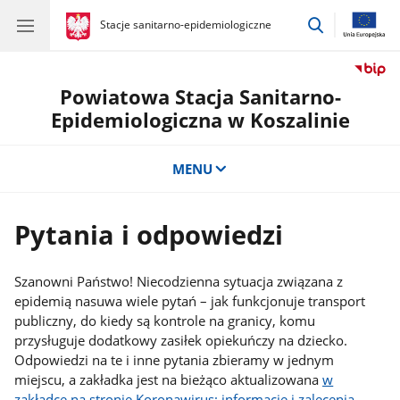
przejdź
gov.pl
Stacje sanitarno-epidemiologiczne
gov.pl
Stacje
do
sanitarno-
wyszukiwar
epidemiologiczne
Powiatowa Stacja Sanitarno-
Epidemiologiczna w Koszalinie
MENU
Pytania i odpowiedzi
Szanowni Państwo! Niecodzienna sytuacja związana z
epidemią nasuwa wiele pytań – jak funkcjonuje transport
publiczny, do kiedy są kontrole na granicy, komu
przysługuje dodatkowy zasiłek opiekuńczy na dziecko.
Odpowiedzi na te i inne pytania zbieramy w jednym
miejscu, a zakładka jest na bieżąco aktualizowana
w
zakładce na stronie Koronawirus: informacje i zalecenia
.