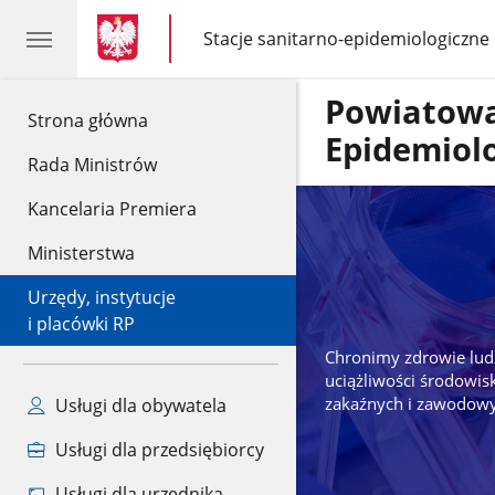
gov.pl
gov.pl
Stacje sanitarno-epidemiologiczne
gov.pl
Stacje
sanitarno-
epidemiologiczne
Powiatowa
gov.pl
Strona główna
Epidemiolo
Rada Ministrów
Kancelaria Premiera
Ministerstwa
Urzędy, instytucje
i placówki RP
Chronimy zdrowie lud
uciążliwości środowi
zakaźnych i zawodowy
Usługi dla obywatela
Usługi dla przedsiębiorcy
Usługi dla urzędnika