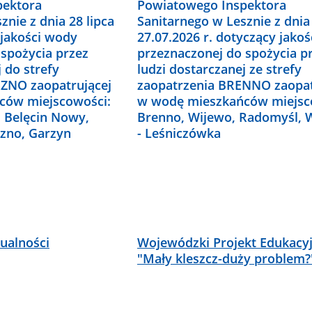
pektora
Powiatowego Inspektora
znie z dnia 28 lipca
Sanitarnego w Lesznie z dnia
 jakości wody
27.07.2026 r. dotyczący jako
 spożycia przez
przeznaczonej do spożycia p
 do strefy
ludzi dostarczanej ze strefy
ZNO zaopatrującej
zaopatrzenia BRENNO zaopat
ców miejscowości:
w wodę mieszkańców miejsc
, Belęcin Nowy,
Brenno, Wijewo, Radomyśl, 
rzno, Garzyn
- Leśniczówka
ualności
Wojewódzki Projekt Edukacy
"Mały kleszcz-duży problem?