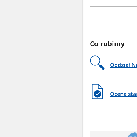
Dokumenty
i
wnioski
do
pobrania
Co robimy
Oddział N
Ocena sta