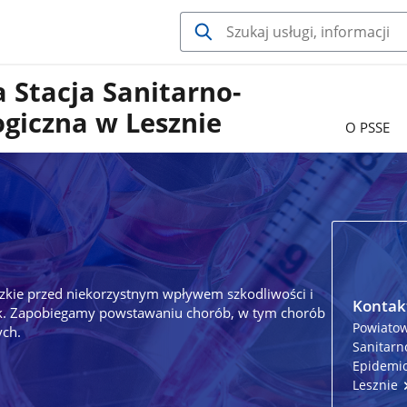
 Stacja Sanitarno-
giczna w Lesznie
O PSSE
zkie przed niekorzystnym wpływem szkodliwości i
Kontak
sk. Zapobiegamy powstawaniu chorób, w tym chorób
Powiatow
ch.
Sanitarn
Epidemio
Lesznie