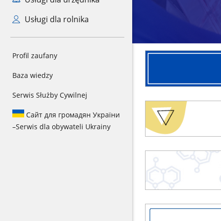
Usługi dla rolnika
Zgłoś
Profil zaufany
interwencję
Baza wiedzy
Serwis Służby Cywilnej
LAS
Сайт для громадян України
-
Letnia
–
Serwis dla obywateli Ukrainy
Akademia
Sanepidu
Odbierz
wyniki
Chronimy
zdrowie