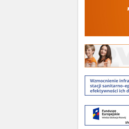
Baner
Szczepienia
przeciw
HPV
Baner
REACT-
EU
Baner
POWER