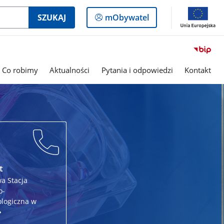
Logowanie
SZUKAJ
mObywatel
do
panelu
Co robimy
Aktualności
Pytania i odpowiedzi
Kontakt
t
a Stacja
o-
logiczna w