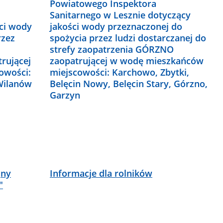
Powiatowego Inspektora
Sanitarnego w Lesznie dotyczący
ści wody
jakości wody przeznaczonej do
rzez
spożycia przez ludzi dostarczanej do
strefy zaopatrzenia GÓRZNO
rującej
zaopatrującej w wodę mieszkańców
owości:
miejscowości: Karchowo, Zbytki,
Wilanów
Belęcin Nowy, Belęcin Stary, Górzno,
Garzyn
jny
Informacje dla rolników
"