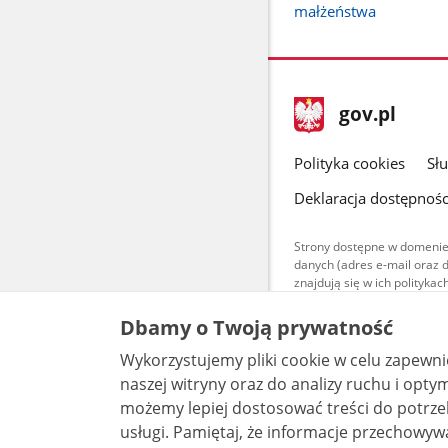
małżeństwa
stopka
Strona
gov.pl
gov.pl
główna
gov.pl
Polityka cookies
Sł
Deklaracja dostępnośc
Strony dostępne w domenie
danych (adres e-mail oraz 
znajdują się w ich polityk
Treści teksto
Dbamy o Twoją prywatność
udostępniane
warunkach 4.0
Wykorzystujemy pliki cookie w celu zapewn
są udostępni
bez utworów z
naszej witryny oraz do analizy ruchu i optymalizacj
możemy lepiej dostosować treści do potrzeb
usługi. Pamiętaj, że informacje przechowywane w plikach cookie mogą pozwalać na