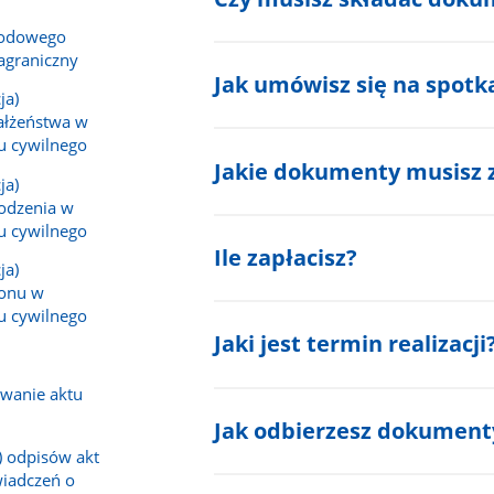
wodowego
agraniczny
Jak umówisz się na spotk
ja)
ałżeństwa w
nu cywilnego
Jakie dokumenty musisz 
ja)
rodzenia w
nu cywilnego
Ile zapłacisz?
ja)
gonu w
nu cywilnego
Jaki jest termin realizacji
owanie aktu
Jak odbierzesz dokument
) odpisów akt
wiadczeń o