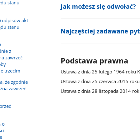
ędu stanu
Jak możesz się odwołać?
) odpisów akt
ędu stanu
Najczęściej zadawane py
)
dnie z
a zawrzeć
Podstawa prawna
eby
e trzecim
Ustawa z dnia 25 lutego 1964 roku 
Ustawa z dnia 25 czerwca 2015 rok
a, że zgodnie
żna zawrzeć
Ustawa z dnia 28 listopada 2014 ro
przed
a o
ści
e