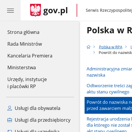
gov.pl
gov.pl
Serwis Rzeczypospolitej
Polska w 
gov.pl
Strona główna
Rada Ministrów
Polska w RPA
Powrót do nazwisk
Kancelaria Premiera
Ministerstwa
Administracyjna zmian
nazwiska
Urzędy, instytucje
Odtworzenie treści za
i placówki RP
aktu stanu cywilnego
Powrót do nazwiska 
Usługi dla obywatela
przed zawarciem mał
Rejestracja urodzenia 
Usługi dla przedsiębiorcy
dla którego nie zosta
akt stanu cywilnego
Usługi dla urzędnika