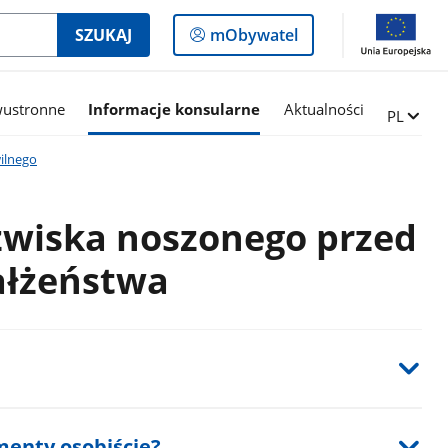
Logowanie
SZUKAJ
mObywatel
do
panelu
wustronne
Informacje konsularne
Aktualności
Zmień ję
PL
ilnego
zwiska noszonego przed
łżeństwa
menty osobiście?