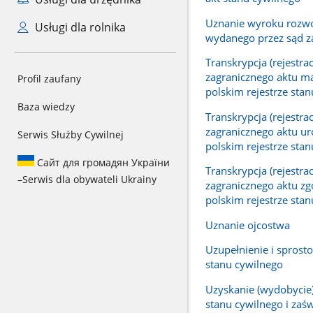
Uznanie wyroku roz
Usługi dla rolnika
wydanego przez sąd z
Transkrypcja (rejestrac
zagranicznego aktu m
Profil zaufany
polskim rejestrze sta
Baza wiedzy
Transkrypcja (rejestrac
zagranicznego aktu u
Serwis Służby Cywilnej
polskim rejestrze sta
Сайт для громадян України
Transkrypcja (rejestrac
–
Serwis dla obywateli Ukrainy
zagranicznego aktu z
polskim rejestrze sta
Uznanie ojcostwa
Uzupełnienie i sprost
stanu cywilnego
Uzyskanie (wydobycie
stanu cywilnego i zaś