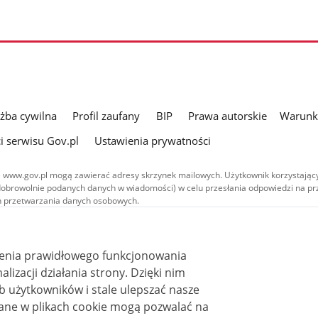
użba cywilna
Profil zaufany
BIP
Prawa autorskie
Warunki
i serwisu Gov.pl
Ustawienia prywatności
 www.gov.pl mogą zawierać adresy skrzynek mailowych. Użytkownik korzystający
dobrowolnie podanych danych w wiadomości) w celu przesłania odpowiedzi na prz
ach przetwarzania danych osobowych.
we publikowane w serwisie (z wyłączeniem treści audiowizualnych), są
 na licencji typu Creative Commons: uznanie autorstwa - na tych samych
 (CC BY-SA 4.0). Materiały audiowizualne, w tym zdjęcia, materiały audio i wideo
ienia prawidłowego funkcjonowania
ane na licencji typu Creative Commons: uznanie autorstwa użycie niekomercyjne 
ależnych 4.0 (CC BY-NC-ND 4.0), o ile nie jest to stwierdzone inaczej.
i działania strony. Dzięki nim
 użytkowników i stale ulepszać nasze