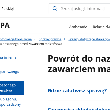
 Polskiej
RPA
Ambasada
Relacje d
Informacje konsularne
Sprawy prawne
Sprawy dotyczące stanu cyw
a noszonego przed zawarciem małżeństwa
Powrót do na
a imienia i
zawarciem ma
granicznego
noszonego
Gdzie załatwisz sprawę?
żeństwa
lub zgonu,
ł sporządzony
Czy musisz składać doku