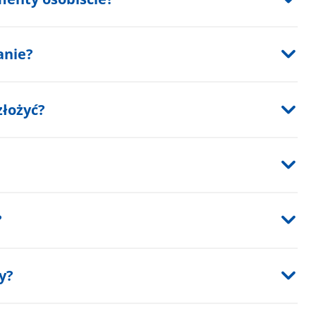
anie?
złożyć?
?
y?