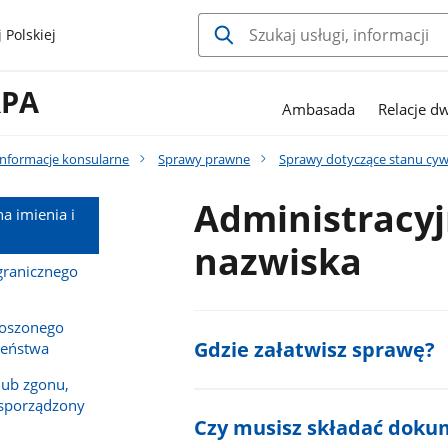
 Polskiej
RPA
Ambasada
Relacje d
Informacje konsularne
Sprawy prawne
Sprawy dotyczące stanu cyw
Administracyj
a imienia i
nazwiska
granicznego
noszonego
Gdzie załatwisz sprawę?
żeństwa
lub zgonu,
ł sporządzony
Czy musisz składać doku