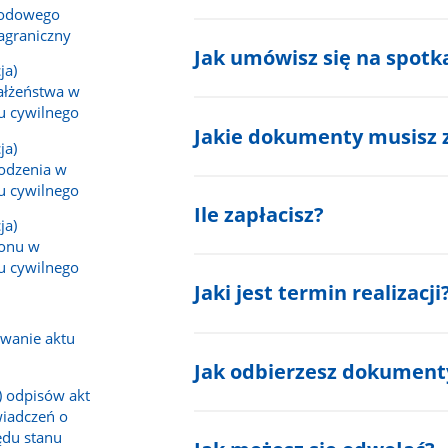
wodowego
agraniczny
Jak umówisz się na spotk
ja)
ałżeństwa w
nu cywilnego
Jakie dokumenty musisz 
ja)
rodzenia w
nu cywilnego
Ile zapłacisz?
ja)
gonu w
nu cywilnego
Jaki jest termin realizacji
owanie aktu
Jak odbierzesz dokument
) odpisów akt
wiadczeń o
ędu stanu