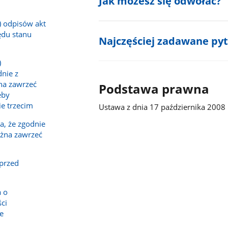
Jak możesz się odwołać?
) odpisów akt
ędu stanu
Najczęściej zadawane py
)
dnie z
a zawrzeć
Podstawa prawna
eby
e trzecim
Ustawa z dnia 17 października 2008 
a, że zgodnie
żna zawrzeć
przed
a o
ści
e