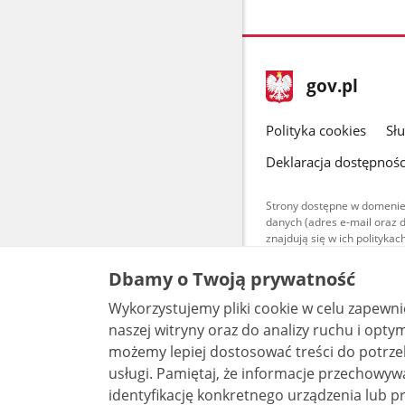
stopka
Strona
gov.pl
gov.pl
główna
gov.pl
Polityka cookies
Sł
Deklaracja dostępnośc
Strony dostępne w domenie
danych (adres e-mail oraz 
znajdują się w ich polityk
Treści teksto
Dbamy o Twoją prywatność
udostępniane
warunkach 4.0
Wykorzystujemy pliki cookie w celu zapewn
są udostępni
bez utworów z
naszej witryny oraz do analizy ruchu i optymalizacj
możemy lepiej dostosować treści do potrzeb
usługi. Pamiętaj, że informacje przechowywane w plikach cookie mogą pozwalać na
identyfikację konkretnego urządzenia lub pr