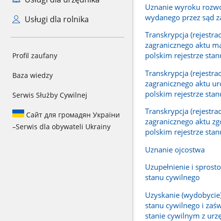
Uznanie wyroku roz
wydanego przez sąd z
Usługi dla rolnika
Transkrypcja (rejestrac
zagranicznego aktu m
polskim rejestrze sta
Profil zaufany
Transkrypcja (rejestrac
Baza wiedzy
zagranicznego aktu u
polskim rejestrze sta
Serwis Służby Cywilnej
Transkrypcja (rejestrac
Сайт для громадян України
zagranicznego aktu z
–
Serwis dla obywateli Ukrainy
polskim rejestrze sta
Uznanie ojcostwa
Uzupełnienie i sprost
stanu cywilnego
Uzyskanie (wydobycie
stanu cywilnego i zaś
stanie cywilnym z urz