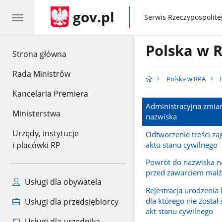
gov.pl
gov.pl
Serwis Rzeczypospolitej
Polska w 
gov.pl
Strona główna
Rada Ministrów
Polska w RPA
Kancelaria Premiera
Administracyjna zmian
Ministerstwa
nazwiska
Urzędy, instytucje
Odtworzenie treści za
aktu stanu cywilnego
i placówki RP
Powrót do nazwiska 
przed zawarciem mał
Usługi dla obywatela
Rejestracja urodzenia 
dla którego nie zosta
Usługi dla przedsiębiorcy
akt stanu cywilnego
Usługi dla urzędnika