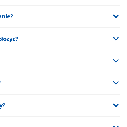
anie?
złożyć?
?
y?