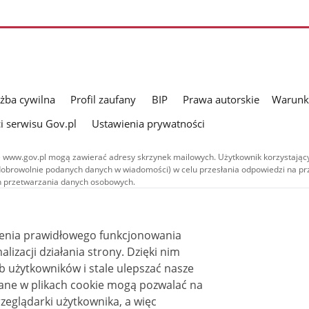
użba cywilna
Profil zaufany
BIP
Prawa autorskie
Warunki
i serwisu Gov.pl
Ustawienia prywatności
 www.gov.pl mogą zawierać adresy skrzynek mailowych. Użytkownik korzystający
dobrowolnie podanych danych w wiadomości) w celu przesłania odpowiedzi na prz
ach przetwarzania danych osobowych.
we publikowane w serwisie (z wyłączeniem treści audiowizualnych), są
 na licencji typu Creative Commons: uznanie autorstwa - na tych samych
 (CC BY-SA 4.0). Materiały audiowizualne, w tym zdjęcia, materiały audio i wideo
ienia prawidłowego funkcjonowania
ane na licencji typu Creative Commons: uznanie autorstwa użycie niekomercyjne 
ależnych 4.0 (CC BY-NC-ND 4.0), o ile nie jest to stwierdzone inaczej.
i działania strony. Dzięki nim
 użytkowników i stale ulepszać nasze
zeglądarki użytkownika, a więc