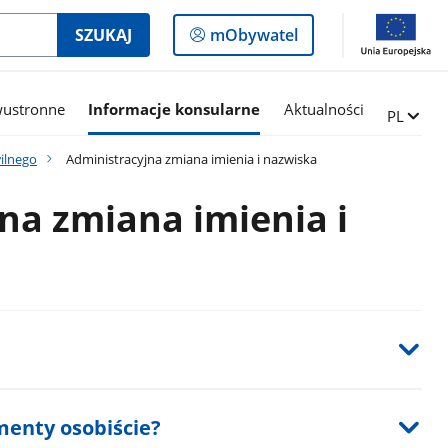
Logowanie
SZUKAJ
mObywatel
do
panelu
wustronne
Informacje konsularne
Aktualności
Zmień ję
PL
ilnego
Administracyjna zmiana imienia i nazwiska
na zmiana imienia i
menty osobiście?