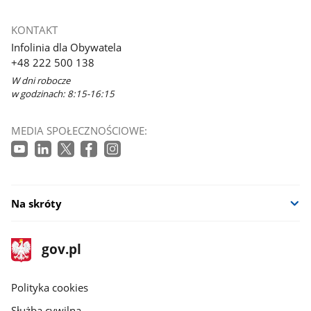
KONTAKT
Infolinia dla Obywatela
+48 222 500 138
W dni robocze
w godzinach: 8:15-16:15
MEDIA SPOŁECZNOŚCIOWE:
Na skróty
stopka
Strona
gov.pl
gov.pl
główna
gov.pl
Polityka cookies
Służba cywilna