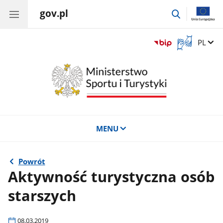
gov.pl
przejdź
do
wyszukiwar
Otwórz
Zmień 
PL
okno
z
tłumaczem
języka
migowego
MENU
Powrót
Aktywność turystyczna osób
starszych
08.03.2019