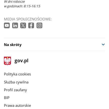
W dni robocze
w godzinach: 8:15-16:15
MEDIA SPOŁECZNOŚCIOWE:
Na skróty
stopka
Strona
gov.pl
gov.pl
główna
gov.pl
Polityka cookies
Służba cywilna
Profil zaufany
BIP
Prawa autorskie