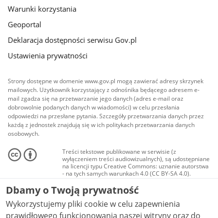
Warunki korzystania
Geoportal
Deklaracja dostępności serwisu Gov.pl
Ustawienia prywatności
Strony dostępne w domenie www.gov.pl mogą zawierać adresy skrzynek
mailowych. Użytkownik korzystający z odnośnika będącego adresem e-
mail zgadza się na przetwarzanie jego danych (adres e-mail oraz
dobrowolnie podanych danych w wiadomości) w celu przesłania
odpowiedzi na przesłane pytania. Szczegóły przetwarzania danych przez
każdą z jednostek znajdują się w ich politykach przetwarzania danych
osobowych.
Treści tekstowe publikowane w serwisie (z
wyłączeniem treści audiowizualnych), są udostępniane
na licencji typu Creative Commons: uznanie autorstwa
- na tych samych warunkach 4.0 (CC BY-SA 4.0).
Materiały audiowizualne, w tym zdjęcia, materiały
Dbamy o Twoją prywatność
audio i wideo, są udostępniane na licencji typu
Creative Commons: uznanie autorstwa użycie
Wykorzystujemy pliki cookie w celu zapewnienia
niekomercyjne - bez utworów zależnych 4.0 (CC BY-
NC-ND 4.0), o ile nie jest to stwierdzone inaczej.
prawidłowego funkcjonowania naszej witryny oraz do