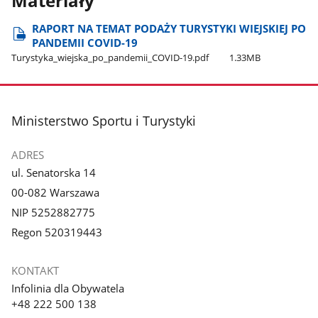
Materiały
RAPORT NA TEMAT PODAŻY TURYSTYKI WIEJSKIEJ PO
PANDEMII COVID-19
Turystyka​_wiejska​_po​_pandemii​_COVID-19.pdf
1.33MB
stopka
Ministerstwo Sportu i Turystyki
ADRES
ul. Senatorska 14
00-082 Warszawa
NIP 5252882775
Regon 520319443
KONTAKT
Infolinia dla Obywatela
+48 222 500 138