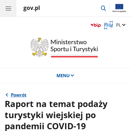
gov.pl
przejdź
do
wyszukiwar
Otwórz
Zmień 
PL
okno
z
tłumaczem
języka
migowego
MENU
Powrót
Raport na temat podaży
turystyki wiejskiej po
pandemii COVID-19