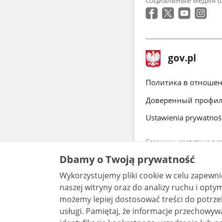
социальные медия (
stopka
Главная
gov.pl
gov.pl
страница
gov.pl
Политика в отношен
Доверенный профи
Ustawienia prywatnoś
Страницы, доступные в до
согласие на обработку в
Dbamy o Twoją prywatność
отправленные вопросы. Д
Wykorzystujemy pliki cookie w celu zapewn
Весь контен
Commons 3.0
naszej witryny oraz do analizy ruchu i optymalizacj
możemy lepiej dostosować treści do potrzeb
usługi. Pamiętaj, że informacje przechowywane w plikach cookie mogą pozwalać na