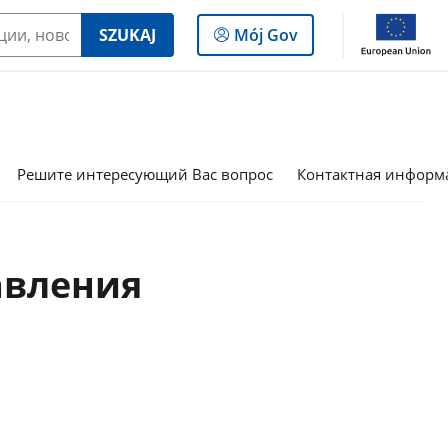
Log
SZUKAJ
Mój Gov
in
to
the
panel
Решите интересующий Вас вопрос
Контактная информ
авления