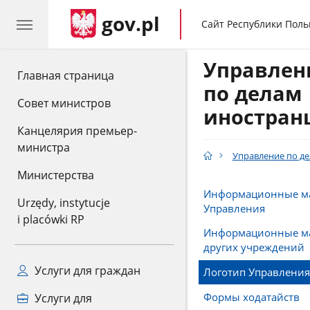
gov.pl
gov.pl
Сайт Республики Пол
Управлен
gov.pl
Главная страница
по делам
Совет министров
иностран
Канцелярия премьер-
министра
Управление по д
Министерства
Информационные м
Urzędy, instytucje
Управления
i placówki RP
Информационные ма
других учреждений
Услуги для граждан
Логотип Управления
Формы ходатайств
Услуги для