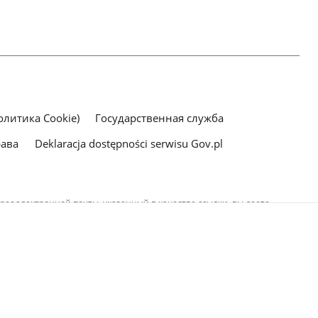
литика Cookie)
Государственная служба
рава
Deklaracja dostępności serwisu Gov.pl
рес электронной почты, указанный в качестве ссылки, вы даете
щении на добровольной основе), с целью отправки ответов на
тся в их политиках обработки персональных данных.