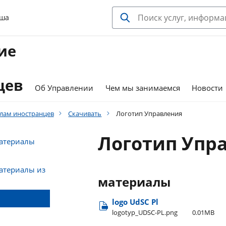
ьша
ие
цев
Об Управлении
Чем мы занимаемся
Новости
елам иностранцев
Скачивать
Логотип Управления
Логотип Упр
атериалы
териалы из
материалы
logo UdSC Pl
logotyp​_UDSC-PL.png
0.01MB