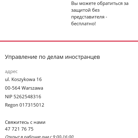
Вы можете обратиться за
защитой без
представителя -
бесплатно!
stopka
Управление по делам иностранцев
адрес
ul. Koszykowa 16
00-564 Warszawa
NIP 5262548316
Regon 017315012
Свяжитесь с нами
47 721 76 75
Открыт в рабочие дни с 9:00-16:00