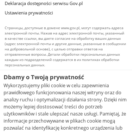
Deklaracja dostępności serwisu Gov.pl
Ustawienia prywatności
Страницы, доступные в домене www.gov.pl, могут содержать адреса
электронной почты. Нажав на адрес электронной почты, указанный
в качестве ссылки, вы даете согласие на обработку ваших данных
(адрес электронной почты и другие данные, указанные в сообщении
на добровольной основе), с целью отправки ответов на
отправленные вопросы. Детали обработки персональных данных
каждым из подразделений содержатся в их политиках обработки
персональных данных.
Dbamy o Twoją prywatność
Весь контент, публикуемый на сайте, доступен по
лицензии
Атрибуция Creative Commons 3.0 PL
Wykorzystujemy pliki cookie w celu zapewnienia
(Атрибуция Творческого сообщества)
, если не
указано иное.
prawidłowego funkcjonowania naszej witryny oraz do
analizy ruchu i optymalizacji działania strony. Dzięki nim
możemy lepiej dostosować treści do potrzeb
użytkowników i stale ulepszać nasze usługi. Pamiętaj, że
informacje przechowywane w plikach cookie mogą
pozwalać na identyfikację konkretnego urządzenia lub