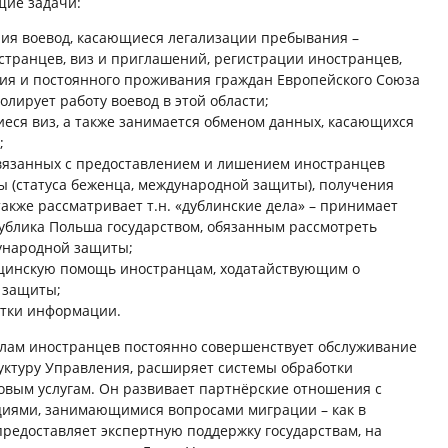
щие задачи:
ия воевод, касающиеся легализации пребывания –
транцев, виз и приглашений, регистрации иностранцев,
я и постоянного проживания граждан Европейского Союза
ролирует работу воевод в этой области;
еся виз, а также занимается обменом данных, касающихся
;
связанных с предоставлением и лишением иностранцев
 (статуса беженца, международной защиты), получения
акже рассматривает т.н. «дублинские дела» – принимает
публика Польша государством, обязанным рассмотреть
ународной защиты;
ицинскую помощь иностранцам, ходатайствующим о
 защиты;
отки информации.
делам иностранцев постоянно совершенствует обслуживание
уктуру Управления, расширяет системы обработки
овым услугам. Он развивает партнёрские отношения с
циями, занимающимися вопросами миграции – как в
 предоставляет экспертную поддержку государствам, на