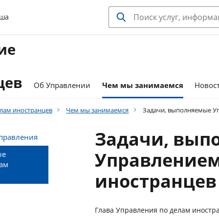
ьша
ие
цев
Об Управлении
Чем мы занимаемся
Новос
елам иностранцев
Чем мы занимаемся
Задачи, выполняемые Уп
Задачи, вып
правления
Управлением
ые
ам
иностранцев
Глава Управления по делам иностр