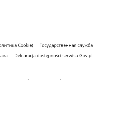
литика Cookie)
Государственная служба
рава
Deklaracja dostępności serwisu Gov.pl
рес электронной почты, указанный в качестве ссылки, вы даете
щении на добровольной основе), с целью отправки ответов на
тся в их политиках обработки персональных данных.