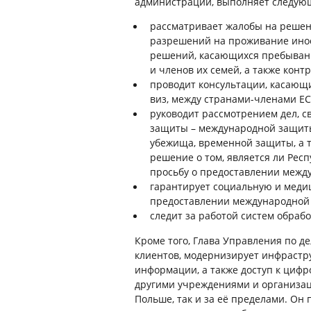
администрации, выполняет следую
рассматривает жалобы на решен
разрешений на проживание инос
решений, касающихся пребывани
и членов их семей, а также конт
проводит консультации, касающи
виз, между странами-членами ЕС
руководит рассмотрением дел, 
защиты – международной защиты
убежища, временной защиты, а т
решение о том, является ли Рес
просьбу о предоставлении межд
гарантирует социальную и мед
предоставлении международной
следит за работой систем обраб
Кроме того, Глава Управления по 
клиентов, модернизирует инфрастр
информации, а также доступ к цифр
другими учреждениями и организа
Польше, так и за её пределами. Он