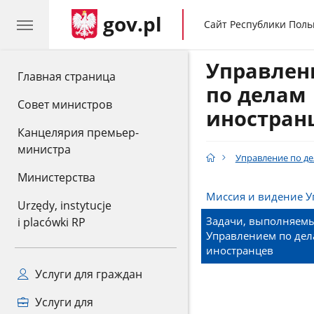
gov.pl
gov.pl
Сайт Республики Пол
Управлен
gov.pl
Главная страница
по делам
Совет министров
иностран
Канцелярия премьер-
министра
Управление по д
Министерства
Миссия и видение У
Urzędy, instytucje
Задачи, выполняем
i placówki RP
Управлением по дел
иностранцев
Услуги для граждан
Услуги для