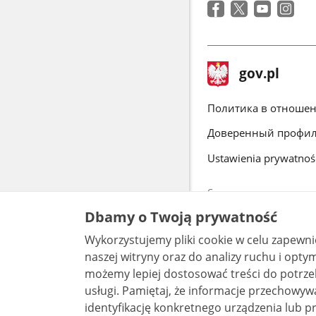
stopka
Главная
gov.pl
gov.pl
страница
gov.pl
Политика в отношен
Доверенный профи
Ustawienia prywatnoś
Страницы, доступные в до
согласие на обработку в
Dbamy o Twoją prywatność
отправленные вопросы. Д
Wykorzystujemy pliki cookie w celu zapewn
Весь контен
Commons 3.0
naszej witryny oraz do analizy ruchu i optymalizacj
możemy lepiej dostosować treści do potrzeb
usługi. Pamiętaj, że informacje przechowywane w plikach cookie mogą pozwalać na
identyfikację konkretnego urządzenia lub pr