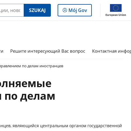
Log
SZUKAJ
Mój Gov
in
to
the
panel
ти
Решите интересующий Вас вопрос
Контактная инфо
равлением по делам иностранцев
олняемые
 по делам
анцев, являющийся центральным органом государственной