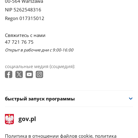
00-564 Warszawa
NIP 5262548316
Regon 017315012
Свяжитесь с нами
47 721 76 75
Открыт в рабочие дни с 9:00-16:00
социальные медия (соцмедия):
быстрый запуск программы
stopka
Главная
gov.pl
gov.pl
страница
gov.pl
Политика в отношении файлов cookie, политика