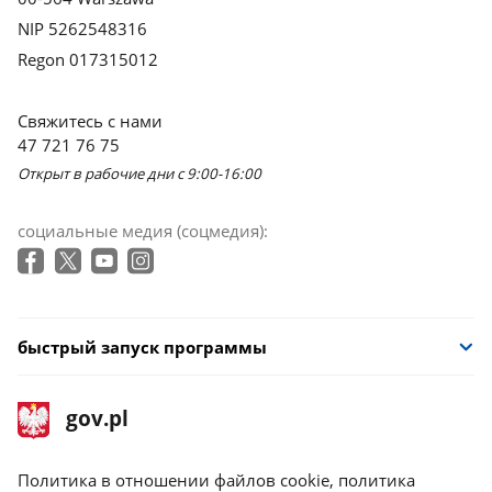
NIP 5262548316
Regon 017315012
Свяжитесь с нами
47 721 76 75
Открыт в рабочие дни с 9:00-16:00
социальные медия (соцмедия):
быстрый запуск программы
stopka
Главная
gov.pl
gov.pl
страница
gov.pl
Политика в отношении файлов cookie, политика