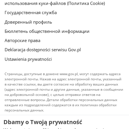
использования куки-файлов (Политика Cookie)
Государственная служба
Доверенный профиль
Бюллетень общественной информации
Авторские права
Deklaracja dostępności serwisu Gov.pl
Ustawienia prywatności
Страницы, доступные в домене www.gov.pl, могут содержать адреса
электронной почты. Нажав на адрес электронной почты, указанный
в качестве ссылки, вы даете согласие на обработку ваших данных
(адрес электронной почты и другие данные, указанные в сообщении
на добровольной основе), с целью отправки ответов на
отправленные вопросы. Детали обработки персональных данных
каждым из подразделений содержатся в их политиках обработки
персональных данных.
Dbamy o Twoją prywatność
Весь контент, публикуемый на сайте, доступен по
лицензии
Атрибуция Creative Commons 3.0 PL