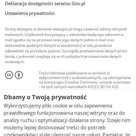
Deklaracja dostępności serwisu Gov.pl
Ustawienia prywatności
Strony dostępne w domenie www.gov.pl mogą zawierać adresy skrzynek
mailowych. Użytkownik korzystający z odnośnika będącego adresem e-
mail zgadza się na przetwarzanie jego danych (adres e-mail oraz
dobrowolnie podanych danych w wiadomości) w celu przesłania
odpowiedzi na przesłane pytania. Szczegóły przetwarzania danych przez
każdą z jednostek znajdują się w ich politykach przetwarzania danych
osobowych.
Treści tekstowe publikowane w serwisie (z
wyłączeniem treści audiowizualnych), są udostępniane
na licencji typu Creative Commons: uznanie autorstwa
- na tych samych warunkach 4.0 (CC BY-SA 4.0).
Materiały audiowizualne, w tym zdjęcia, materiały
Dbamy o Twoją prywatność
audio i wideo, są udostępniane na licencji typu
Creative Commons: uznanie autorstwa użycie
Wykorzystujemy pliki cookie w celu zapewnienia
niekomercyjne - bez utworów zależnych 4.0 (CC BY-
NC-ND 4.0), o ile nie jest to stwierdzone inaczej.
prawidłowego funkcjonowania naszej witryny oraz do
analizy ruchu i optymalizacji działania strony. Dzięki nim
możemy lepiej dostosować treści do potrzeb
użytkowników i stale ulepszać nasze usługi. Pamiętaj, że