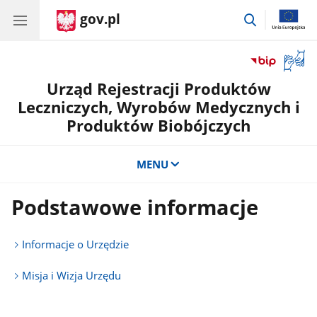
gov.pl
przejdź
do
wyszukiwar
Otwór
okno
Urząd Rejestracji Produktów
z
tłuma
Leczniczych, Wyrobów Medycznych i
języka
Produktów Biobójczych
migow
MENU
Podstawowe informacje
Informacje o Urzędzie
Misja i Wizja Urzędu