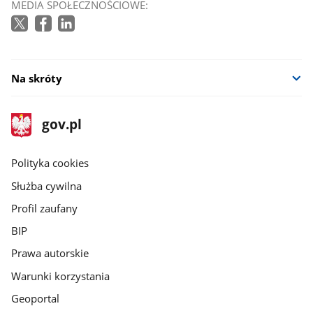
MEDIA SPOŁECZNOŚCIOWE:
Na skróty
stopka
Strona
gov.pl
gov.pl
główna
gov.pl
Polityka cookies
Służba cywilna
Profil zaufany
BIP
Prawa autorskie
Warunki korzystania
Geoportal