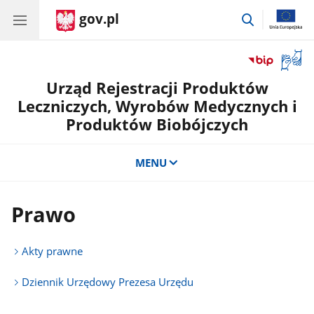
gov.pl
przejdź
do
wyszukiwar
Otwór
okno
Urząd Rejestracji Produktów
z
tłuma
Leczniczych, Wyrobów Medycznych i
języka
Produktów Biobójczych
migow
MENU
Prawo
Akty prawne
Dziennik Urzędowy Prezesa Urzędu