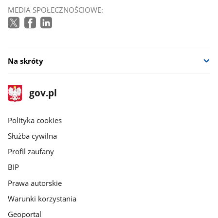
MEDIA SPOŁECZNOŚCIOWE:
Na skróty
stopka
Strona
gov.pl
gov.pl
główna
gov.pl
Polityka cookies
Służba cywilna
Profil zaufany
BIP
Prawa autorskie
Warunki korzystania
Geoportal