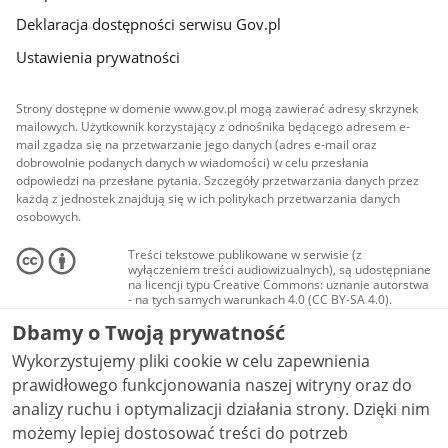
Deklaracja dostępności serwisu Gov.pl
Ustawienia prywatności
Strony dostępne w domenie www.gov.pl mogą zawierać adresy skrzynek
mailowych. Użytkownik korzystający z odnośnika będącego adresem e-
mail zgadza się na przetwarzanie jego danych (adres e-mail oraz
dobrowolnie podanych danych w wiadomości) w celu przesłania
odpowiedzi na przesłane pytania. Szczegóły przetwarzania danych przez
każdą z jednostek znajdują się w ich politykach przetwarzania danych
osobowych.
Treści tekstowe publikowane w serwisie (z
wyłączeniem treści audiowizualnych), są udostępniane
na licencji typu Creative Commons: uznanie autorstwa
- na tych samych warunkach 4.0 (CC BY-SA 4.0).
Materiały audiowizualne, w tym zdjęcia, materiały
Dbamy o Twoją prywatność
audio i wideo, są udostępniane na licencji typu
Creative Commons: uznanie autorstwa użycie
Wykorzystujemy pliki cookie w celu zapewnienia
niekomercyjne - bez utworów zależnych 4.0 (CC BY-
NC-ND 4.0), o ile nie jest to stwierdzone inaczej.
prawidłowego funkcjonowania naszej witryny oraz do
analizy ruchu i optymalizacji działania strony. Dzięki nim
możemy lepiej dostosować treści do potrzeb