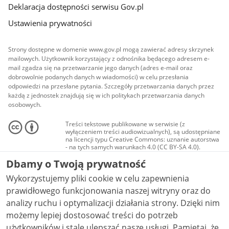
Deklaracja dostępności serwisu Gov.pl
Ustawienia prywatności
Strony dostępne w domenie www.gov.pl mogą zawierać adresy skrzynek
mailowych. Użytkownik korzystający z odnośnika będącego adresem e-
mail zgadza się na przetwarzanie jego danych (adres e-mail oraz
dobrowolnie podanych danych w wiadomości) w celu przesłania
odpowiedzi na przesłane pytania. Szczegóły przetwarzania danych przez
każdą z jednostek znajdują się w ich politykach przetwarzania danych
osobowych.
Treści tekstowe publikowane w serwisie (z
wyłączeniem treści audiowizualnych), są udostępniane
na licencji typu Creative Commons: uznanie autorstwa
- na tych samych warunkach 4.0 (CC BY-SA 4.0).
Materiały audiowizualne, w tym zdjęcia, materiały
Dbamy o Twoją prywatność
audio i wideo, są udostępniane na licencji typu
Creative Commons: uznanie autorstwa użycie
Wykorzystujemy pliki cookie w celu zapewnienia
niekomercyjne - bez utworów zależnych 4.0 (CC BY-
NC-ND 4.0), o ile nie jest to stwierdzone inaczej.
prawidłowego funkcjonowania naszej witryny oraz do
analizy ruchu i optymalizacji działania strony. Dzięki nim
możemy lepiej dostosować treści do potrzeb
użytkowników i stale ulepszać nasze usługi. Pamiętaj, że