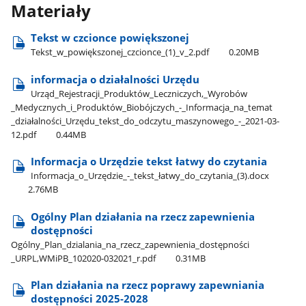
Materiały
Tekst w czcionce powiększonej
Tekst​_w​_powiększonej​_czcionce​_(1)​_v​_2.pdf
0.20MB
informacja o działalności Urzędu
Urząd​_Rejestracji​_Produktów​_Leczniczych,​_Wyrobów​
_Medycznych​_i​_Produktów​_Biobójczych​_-​_Informacja​_na​_temat​
_działalności​_Urzędu​_tekst​_do​_odczytu​_maszynowego​_-​_2021-03-
12.pdf
0.44MB
Informacja o Urzędzie tekst łatwy do czytania
Informacja​_o​_Urzędzie​_-​_tekst​_łatwy​_do​_czytania​_(3).docx
2.76MB
Ogólny Plan działania na rzecz zapewnienia
dostępności
Ogólny​_Plan​_dzialania​_na​_rzecz​_zapewnienia​_dostępności​
_URPL,WMiPB​_102020-032021​_r.pdf
0.31MB
Plan działania na rzecz poprawy zapewniania
dostępności 2025-2028