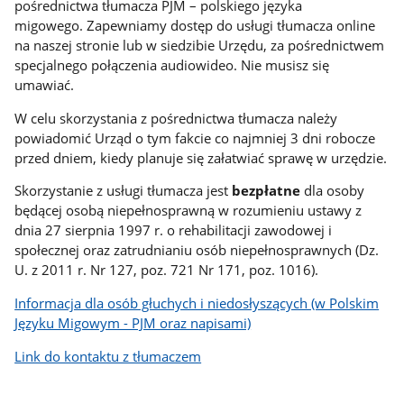
pośrednictwa tłumacza PJM – polskiego języka
migowego. Zapewniamy dostęp do usługi tłumacza online
na naszej stronie lub w siedzibie Urzędu, za pośrednictwem
specjalnego połączenia audiowideo. Nie musisz się
umawiać.
W celu skorzystania z pośrednictwa tłumacza należy
powiadomić Urząd o tym fakcie co najmniej 3 dni robocze
przed dniem, kiedy planuje się załatwiać sprawę w urzędzie.
Skorzystanie z usługi tłumacza jest
bezpłatne
dla osoby
będącej osobą niepełnosprawną w rozumieniu ustawy z
dnia 27 sierpnia 1997 r. o rehabilitacji zawodowej i
społecznej oraz zatrudnianiu osób niepełnosprawnych (Dz.
U. z 2011 r. Nr 127, poz. 721 Nr 171, poz. 1016).
Informacja dla osób głuchych i niedosłyszących (w Polskim
Języku Migowym - PJM oraz napisami)
Link do kontaktu z tłumaczem