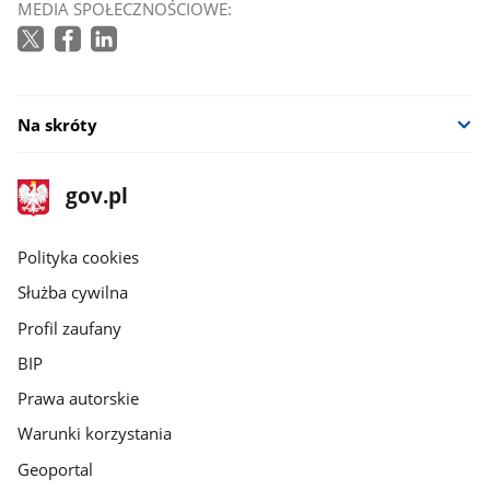
MEDIA SPOŁECZNOŚCIOWE:
Na skróty
stopka
Strona
gov.pl
gov.pl
główna
gov.pl
Polityka cookies
Służba cywilna
Profil zaufany
BIP
Prawa autorskie
Warunki korzystania
Geoportal