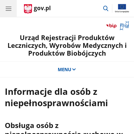
gov.pl
przejdź
do
wyszukiwar
Otwór
okno
Urząd Rejestracji Produktów
z
tłuma
Leczniczych, Wyrobów Medycznych i
języka
Produktów Biobójczych
migow
MENU
Informacje dla osób z
niepełnosprawnościami
Obsługa osób z