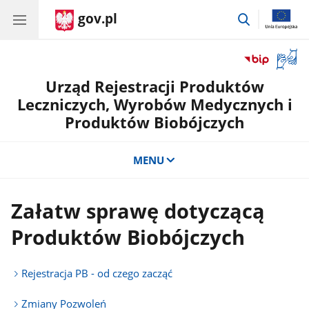
gov.pl
przejdź
do
wyszukiwar
Otwór
okno
Urząd Rejestracji Produktów
z
tłuma
Leczniczych, Wyrobów Medycznych i
języka
Produktów Biobójczych
migow
MENU
Załatw sprawę dotyczącą
Produktów Biobójczych
Rejestracja PB - od czego zacząć
Zmiany Pozwoleń