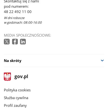
Skontaktuj się z nami
pod numerem:
48 22 492 11 00
W dni robocze
w godzinach: 08:00-16:00
MEDIA SPOŁECZNOŚCIOWE:
Na skróty
stopka
Strona
gov.pl
gov.pl
główna
gov.pl
Polityka cookies
Służba cywilna
Profil zaufany