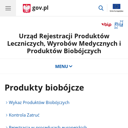
gov.pl
przejdź
do
wyszukiwar
Otwór
okno
Urząd Rejestracji Produktów
z
tłuma
Leczniczych, Wyrobów Medycznych i
języka
Produktów Biobójczych
migow
MENU
Produkty biobójcze
Wykaz Produktów Biobójczych
Kontrola Zatruć
Rejestracja w procedurach europejskich