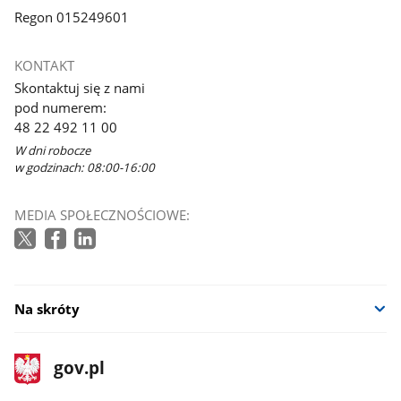
Regon 015249601
KONTAKT
Skontaktuj się z nami
pod numerem:
48 22 492 11 00
W dni robocze
w godzinach: 08:00-16:00
MEDIA SPOŁECZNOŚCIOWE:
Na skróty
stopka
Strona
gov.pl
gov.pl
główna