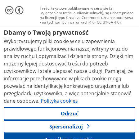
Treści tekstowe publikowane w serwisie (z
wyłączeniem treści audiowizualnych), są udostępniane
na licencji typu Creative Commons: uznanie autorstwa
- na tych samych warunkach 4.0 (CC BY-SA 4.0).
Materiały audiowizualne, w tym zdjęcia, materiały
Dbamy o Twoją prywatność
audio i wideo, są udostępniane na licencji typu
Creative Commons: uznanie autorstwa użycie
Wykorzystujemy pliki cookie w celu zapewnienia
niekomercyjne - bez utworów zależnych 4.0 (CC BY-
NC-ND 4.0), o ile nie jest to stwierdzone inaczej.
prawidłowego funkcjonowania naszej witryny oraz do
analizy ruchu i optymalizacji działania strony. Dzięki nim
możemy lepiej dostosować treści do potrzeb
użytkowników i stale ulepszać nasze usługi. Pamiętaj, że
informacje przechowywane w plikach cookie mogą
pozwalać na identyfikację konkretnego urządzenia lub
przeglądarki użytkownika, a więc potencjalnie stanowić
dane osobowe.
Polityka cookies
Odrzuć
Spersonalizuj