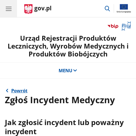
gov.pl
przejdź
do
wyszukiwar
Otwór
okno
Urząd Rejestracji Produktów
z
tłuma
Leczniczych, Wyrobów Medycznych i
języka
Produktów Biobójczych
migow
MENU
Powrót
Zgłoś Incydent Medyczny
Jak zgłosić incydent lub poważny
incydent