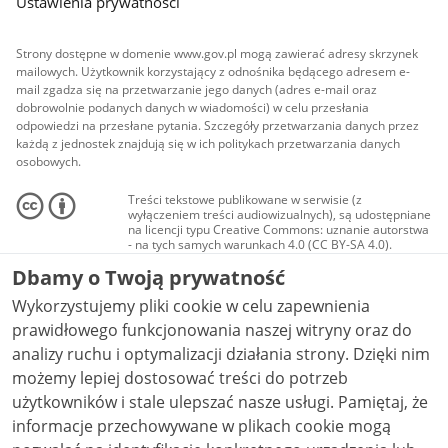
Ustawienia prywatności
Strony dostępne w domenie www.gov.pl mogą zawierać adresy skrzynek
mailowych. Użytkownik korzystający z odnośnika będącego adresem e-
mail zgadza się na przetwarzanie jego danych (adres e-mail oraz
dobrowolnie podanych danych w wiadomości) w celu przesłania
odpowiedzi na przesłane pytania. Szczegóły przetwarzania danych przez
każdą z jednostek znajdują się w ich politykach przetwarzania danych
osobowych.
Treści tekstowe publikowane w serwisie (z
wyłączeniem treści audiowizualnych), są udostępniane
na licencji typu Creative Commons: uznanie autorstwa
- na tych samych warunkach 4.0 (CC BY-SA 4.0).
Materiały audiowizualne, w tym zdjęcia, materiały
Dbamy o Twoją prywatność
audio i wideo, są udostępniane na licencji typu
Creative Commons: uznanie autorstwa użycie
Wykorzystujemy pliki cookie w celu zapewnienia
niekomercyjne - bez utworów zależnych 4.0 (CC BY-
NC-ND 4.0), o ile nie jest to stwierdzone inaczej.
prawidłowego funkcjonowania naszej witryny oraz do
analizy ruchu i optymalizacji działania strony. Dzięki nim
możemy lepiej dostosować treści do potrzeb
użytkowników i stale ulepszać nasze usługi. Pamiętaj, że
informacje przechowywane w plikach cookie mogą