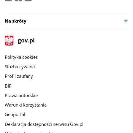
Na skróty
stopka
Strona
gov.pl
gov.pl
główna
gov.pl
Polityka cookies
Służba cywilna
Profil zaufany
BIP
Prawa autorskie
Warunki korzystania
Geoportal
Deklaracja dostępności serwisu Gov.pl