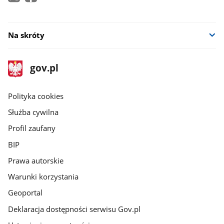
Na skróty
stopka
Strona
gov.pl
gov.pl
główna
gov.pl
Polityka cookies
Służba cywilna
Profil zaufany
BIP
Prawa autorskie
Warunki korzystania
Geoportal
Deklaracja dostępności serwisu Gov.pl