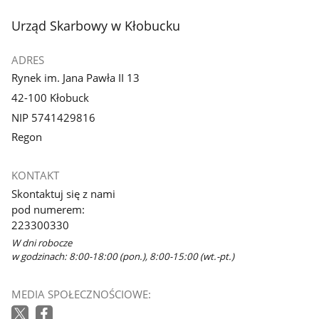
stopka
Urząd Skarbowy w Kłobucku
ADRES
Rynek im. Jana Pawła II 13
42-100 Kłobuck
NIP 5741429816
Regon
KONTAKT
Skontaktuj się z nami
pod numerem:
223300330
W dni robocze
w godzinach: 8:00-18:00 (pon.), 8:00-15:00 (wt.-pt.)
MEDIA SPOŁECZNOŚCIOWE: