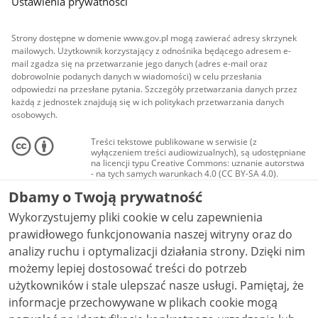
Ustawienia prywatności
Strony dostępne w domenie www.gov.pl mogą zawierać adresy skrzynek
mailowych. Użytkownik korzystający z odnośnika będącego adresem e-
mail zgadza się na przetwarzanie jego danych (adres e-mail oraz
dobrowolnie podanych danych w wiadomości) w celu przesłania
odpowiedzi na przesłane pytania. Szczegóły przetwarzania danych przez
każdą z jednostek znajdują się w ich politykach przetwarzania danych
osobowych.
Treści tekstowe publikowane w serwisie (z
wyłączeniem treści audiowizualnych), są udostępniane
na licencji typu Creative Commons: uznanie autorstwa
- na tych samych warunkach 4.0 (CC BY-SA 4.0).
Materiały audiowizualne, w tym zdjęcia, materiały
Dbamy o Twoją prywatność
audio i wideo, są udostępniane na licencji typu
Creative Commons: uznanie autorstwa użycie
Wykorzystujemy pliki cookie w celu zapewnienia
niekomercyjne - bez utworów zależnych 4.0 (CC BY-
NC-ND 4.0), o ile nie jest to stwierdzone inaczej.
prawidłowego funkcjonowania naszej witryny oraz do
analizy ruchu i optymalizacji działania strony. Dzięki nim
możemy lepiej dostosować treści do potrzeb
użytkowników i stale ulepszać nasze usługi. Pamiętaj, że
informacje przechowywane w plikach cookie mogą