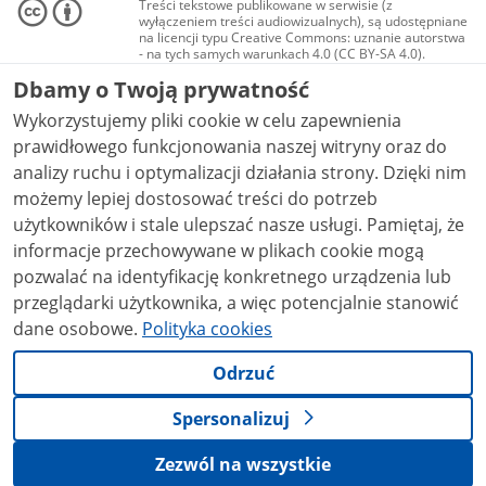
Treści tekstowe publikowane w serwisie (z
wyłączeniem treści audiowizualnych), są udostępniane
na licencji typu Creative Commons: uznanie autorstwa
- na tych samych warunkach 4.0 (CC BY-SA 4.0).
Materiały audiowizualne, w tym zdjęcia, materiały
Dbamy o Twoją prywatność
audio i wideo, są udostępniane na licencji typu
Creative Commons: uznanie autorstwa użycie
Wykorzystujemy pliki cookie w celu zapewnienia
niekomercyjne - bez utworów zależnych 4.0 (CC BY-
NC-ND 4.0), o ile nie jest to stwierdzone inaczej.
prawidłowego funkcjonowania naszej witryny oraz do
analizy ruchu i optymalizacji działania strony. Dzięki nim
możemy lepiej dostosować treści do potrzeb
użytkowników i stale ulepszać nasze usługi. Pamiętaj, że
informacje przechowywane w plikach cookie mogą
pozwalać na identyfikację konkretnego urządzenia lub
przeglądarki użytkownika, a więc potencjalnie stanowić
dane osobowe.
Polityka cookies
Odrzuć
Spersonalizuj
Zezwól na wszystkie