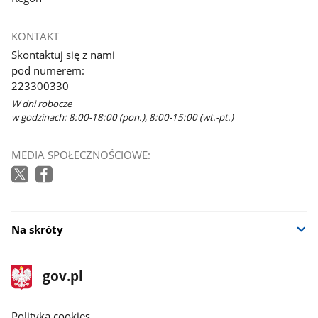
KONTAKT
Skontaktuj się z nami
pod numerem:
223300330
W dni robocze
w godzinach: 8:00-18:00 (pon.), 8:00-15:00 (wt.-pt.)
MEDIA SPOŁECZNOŚCIOWE:
Na skróty
stopka
Strona
gov.pl
gov.pl
główna
gov.pl
Polityka cookies