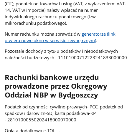
(CIT); podatek od towarów i usług (VAT, z wyłączeniem: VAT-
14, VAT w imporcie) należy wpłacać na numer
indywidualnego rachunku podatkowego (tzw.
mikrorachunku podatkowego).
Numer rachunku można sprawdzić w
generatorze (link
otwiera nowe okno w serwisie zewnętrznym)
.
Pozostałe dochody z tytułu podatków i niepodatkowych
należności budżetowych - 11101000712223241833000000
Rachunki bankowe urzędu
prowadzone przez Okręgowy
Oddział NBP w Bydgoszczy
Podatek od czynności cywilno-prawnych- PCC, podatek od
spadków i darowizn-SD, karta podatkowa-KP
-
28101000550202418000070000
Opłata dodatkowa e-TOLL -