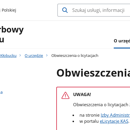
 Polskiej
arbowy
u
O urzęd
 Kłobucku
O urzędzie
Obwieszczenia o licytacjach
Obwieszczenia
na
UWAGA!
Obwieszczenia o licytacjach 
na stronie
Izby Administ
w portalu
eLicytacje KAS
.