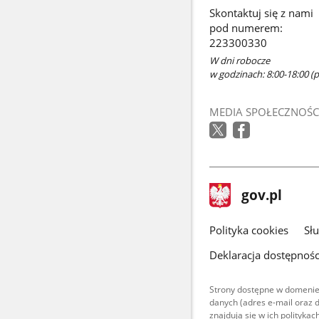
Skontaktuj się z nami
pod numerem:
223300330
W dni robocze
w godzinach: 8:00-18:00 (po
MEDIA SPOŁECZNOŚC
stopka
Strona
gov.pl
gov.pl
główna
gov.pl
Polityka cookies
Sł
Deklaracja dostępnośc
Strony dostępne w domenie
danych (adres e-mail oraz 
znajdują się w ich polityk