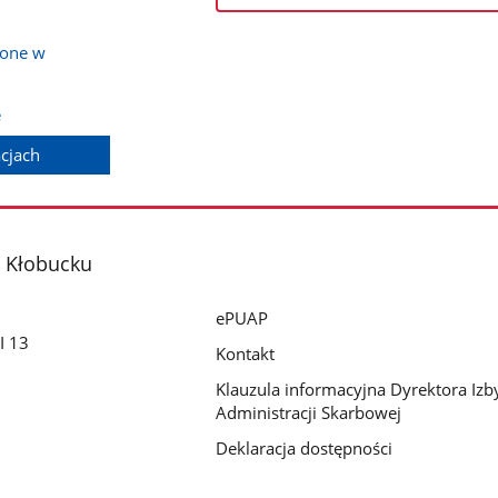
zone w
e
acjach
 Kłobucku
ePUAP
I 13
Kontakt
Klauzula informacyjna Dyrektora Izb
Administracji Skarbowej
Deklaracja dostępności