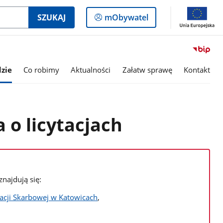
Logowanie
SZUKAJ
mObywatel
do
panelu
zie
Co robimy
Aktualności
Załatw sprawę
Kontakt
 o licytacjach
znajdują się:
racji Skarbowej w Katowicach
,