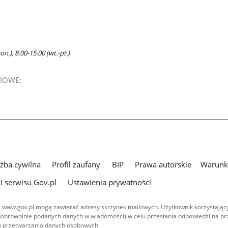
n.), 8:00-15:00 (wt.-pt.)
IOWE:
użba cywilna
Profil zaufany
BIP
Prawa autorskie
Warunki
i serwisu Gov.pl
Ustawienia prywatności
 www.gov.pl mogą zawierać adresy skrzynek mailowych. Użytkownik korzystający
dobrowolnie podanych danych w wiadomości) w celu przesłania odpowiedzi na prz
ach przetwarzania danych osobowych.