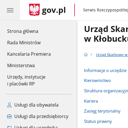
gov.pl
gov.pl
Serwis Rzeczypospolitej
Urząd Sk
gov.pl
Strona główna
w Kłobuck
Rada Ministrów
Kancelaria Premiera
Urząd Skarbowy w
Ministerstwa
Informacje o urzędzie
Urzędy, instytucje
Kierownictwo
i placówki RP
Struktura organizacyj
Kariera
Usługi dla obywatela
Zasięg terytorialny
Usługi dla przedsiębiorcy
Status prawny
Usługi dla urzędnika