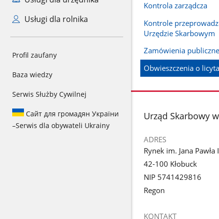
Kontrola zarządcza
Usługi dla rolnika
Kontrole przeprowad
Urzędzie Skarbowym
Zamówienia publiczn
Profil zaufany
Obwieszczenia o licyt
Baza wiedzy
Serwis Służby Cywilnej
Сайт для громадян України
stopka
Urząd Skarbowy w
–
Serwis dla obywateli Ukrainy
ADRES
Rynek im. Jana Pawła I
42-100 Kłobuck
NIP 5741429816
Regon
KONTAKT