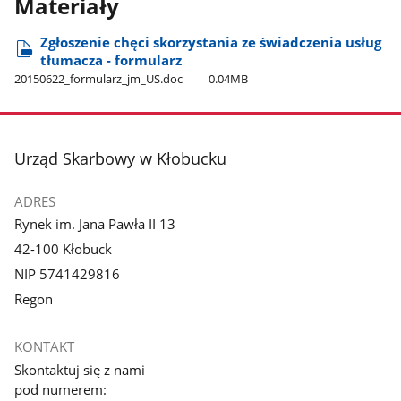
Materiały
Zgłoszenie chęci skorzystania ze świadczenia usług
tłumacza - formularz
20150622​_formularz​_jm​_US.doc
0.04MB
stopka
Urząd Skarbowy w Kłobucku
ADRES
Rynek im. Jana Pawła II 13
42-100 Kłobuck
NIP 5741429816
Regon
KONTAKT
Skontaktuj się z nami
pod numerem: