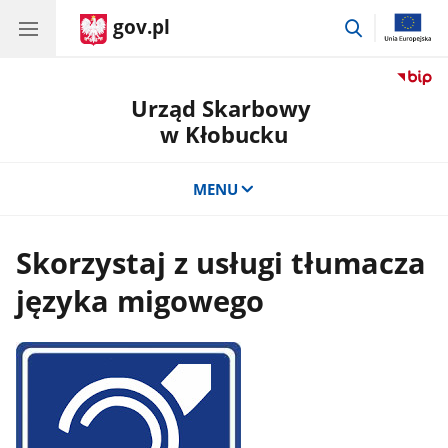
gov.pl
przejdź
do
wyszukiwar
Urząd Skarbowy
w Kłobucku
MENU
Skorzystaj z usługi tłumacza
języka migowego