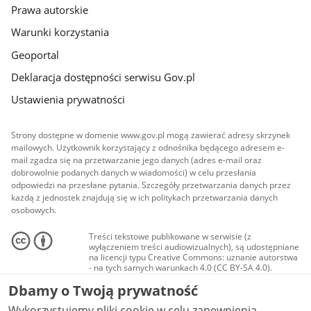
Prawa autorskie
Warunki korzystania
Geoportal
Deklaracja dostępności serwisu Gov.pl
Ustawienia prywatności
Strony dostępne w domenie www.gov.pl mogą zawierać adresy skrzynek
mailowych. Użytkownik korzystający z odnośnika będącego adresem e-
mail zgadza się na przetwarzanie jego danych (adres e-mail oraz
dobrowolnie podanych danych w wiadomości) w celu przesłania
odpowiedzi na przesłane pytania. Szczegóły przetwarzania danych przez
każdą z jednostek znajdują się w ich politykach przetwarzania danych
osobowych.
Treści tekstowe publikowane w serwisie (z
wyłączeniem treści audiowizualnych), są udostępniane
na licencji typu Creative Commons: uznanie autorstwa
- na tych samych warunkach 4.0 (CC BY-SA 4.0).
Materiały audiowizualne, w tym zdjęcia, materiały
Dbamy o Twoją prywatność
audio i wideo, są udostępniane na licencji typu
Creative Commons: uznanie autorstwa użycie
Wykorzystujemy pliki cookie w celu zapewnienia
niekomercyjne - bez utworów zależnych 4.0 (CC BY-