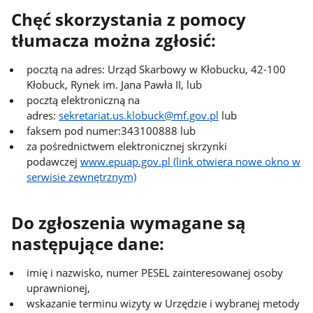
Chęć skorzystania z pomocy
tłumacza można zgłosić:
pocztą na adres: Urząd Skarbowy w Kłobucku, 42-100
Kłobuck, Rynek im. Jana Pawła II, lub
pocztą elektroniczną na
adres:
sekretariat.us.klobuck@mf.gov.pl
lub
faksem pod numer:343100888 lub
za pośrednictwem elektronicznej skrzynki
podawczej
www.epuap.gov.pl (link otwiera nowe okno w
serwisie zewnętrznym)
Do zgłoszenia wymagane są
następujące dane:
imię i nazwisko, numer PESEL zainteresowanej osoby
uprawnionej,
wskazanie terminu wizyty w Urzędzie i wybranej metody