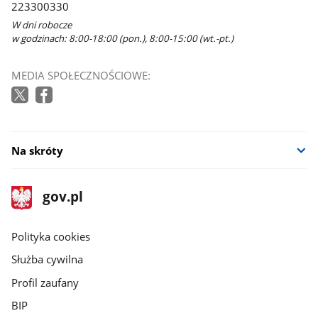
223300330
W dni robocze
w godzinach: 8:00-18:00 (pon.), 8:00-15:00 (wt.-pt.)
MEDIA SPOŁECZNOŚCIOWE:
Na skróty
stopka
Strona
gov.pl
gov.pl
główna
gov.pl
Polityka cookies
Służba cywilna
Profil zaufany
BIP