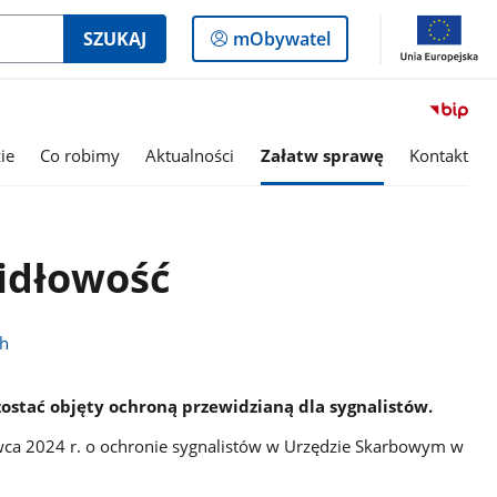
Logowanie
SZUKAJ
mObywatel
do
panelu
ie
Co robimy
Aktualności
Załatw sprawę
Kontakt
idłowość
ch
zostać objęty ochroną przewidzianą dla sygnalistów.
wca 2024 r. o ochronie sygnalistów w Urzędzie Skarbowym w