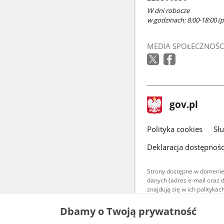
W dni robocze
w godzinach: 8:00-18:00 (po
MEDIA SPOŁECZNOŚC
stopka
Strona
gov.pl
gov.pl
główna
gov.pl
Polityka cookies
Sł
Deklaracja dostępnośc
Strony dostępne w domenie
danych (adres e-mail oraz 
znajdują się w ich polityk
Treści teksto
Dbamy o Twoją prywatność
udostępniane
warunkach 4.0