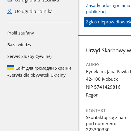
Zasady udostępniania 
Usługi dla rolnika
publicznej
Zgłoś nieprawidłowoś
Profil zaufany
Baza wiedzy
stopka
Urząd Skarbowy w
Serwis Służby Cywilnej
ADRES
Сайт для громадян України
Rynek im. Jana Pawła I
–
Serwis dla obywateli Ukrainy
42-100 Kłobuck
NIP 5741429816
Regon
KONTAKT
Skontaktuj się z nami
pod numerem:
223300330