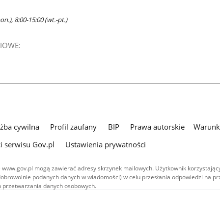
n.), 8:00-15:00 (wt.-pt.)
IOWE:
użba cywilna
Profil zaufany
BIP
Prawa autorskie
Warunki
i serwisu Gov.pl
Ustawienia prywatności
 www.gov.pl mogą zawierać adresy skrzynek mailowych. Użytkownik korzystający
dobrowolnie podanych danych w wiadomości) w celu przesłania odpowiedzi na prz
ach przetwarzania danych osobowych.
we publikowane w serwisie (z wyłączeniem treści audiowizualnych), są
 na licencji typu Creative Commons: uznanie autorstwa - na tych samych
 (CC BY-SA 4.0). Materiały audiowizualne, w tym zdjęcia, materiały audio i wideo