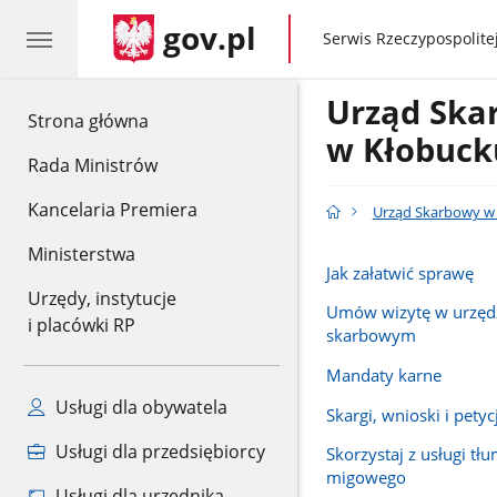
gov.pl
gov.pl
Serwis Rzeczypospolitej
Urząd Sk
gov.pl
Strona główna
w Kłobuck
Rada Ministrów
Kancelaria Premiera
Urząd Skarbowy w
Ministerstwa
Jak załatwić sprawę
Urzędy, instytucje
Umów wizytę w urzęd
i placówki RP
skarbowym
Mandaty karne
Usługi dla obywatela
Skargi, wnioski i petyc
Usługi dla przedsiębiorcy
Skorzystaj z usługi tł
migowego
Usługi dla urzędnika