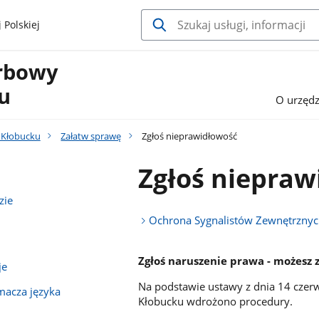
 Polskiej
arbowy
u
O urzędz
 Kłobucku
Załatw sprawę
Zgłoś nieprawidłowość
Zgłoś niepraw
zie
Ochrona Sygnalistów Zewnętrzny
Zgłoś naruszenie prawa - możesz 
je
Na podstawie ustawy z dnia 14 czer
umacza języka
Kłobucku wdrożono procedury.