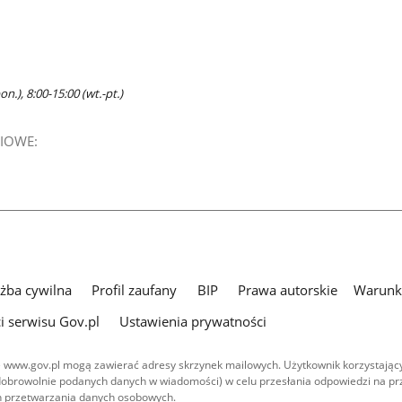
n.), 8:00-15:00 (wt.-pt.)
IOWE:
użba cywilna
Profil zaufany
BIP
Prawa autorskie
Warunki
i serwisu Gov.pl
Ustawienia prywatności
 www.gov.pl mogą zawierać adresy skrzynek mailowych. Użytkownik korzystający
dobrowolnie podanych danych w wiadomości) w celu przesłania odpowiedzi na prz
ach przetwarzania danych osobowych.