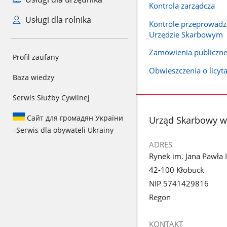
Kontrola zarządcza
Usługi dla rolnika
Kontrole przeprowad
Urzędzie Skarbowym
Zamówienia publiczn
Profil zaufany
Obwieszczenia o licyt
Baza wiedzy
Serwis Służby Cywilnej
Сайт для громадян України
stopka
Urząd Skarbowy w
–
Serwis dla obywateli Ukrainy
ADRES
Rynek im. Jana Pawła I
42-100 Kłobuck
NIP 5741429816
Regon
KONTAKT