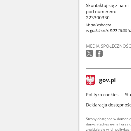
Skontaktuj się z nami
pod numerem:
223300330
W dni robocze
w godzinach: 8:00-18:00 (po
MEDIA SPOŁECZNOŚC
stopka
Strona
gov.pl
gov.pl
główna
gov.pl
Polityka cookies
Sł
Deklaracja dostępnośc
Strony dostępne w domenie
danych (adres e-mail oraz 
znajdują się w ich polityk