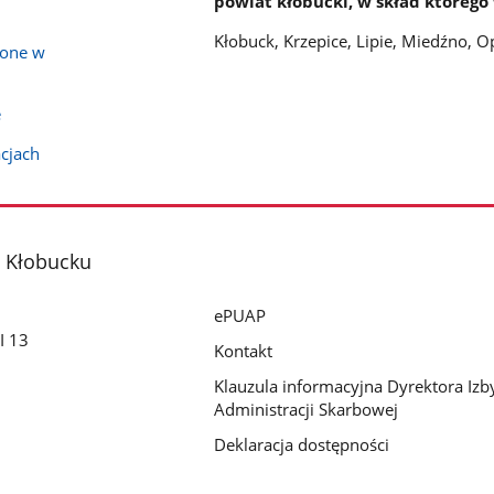
powiat kłobucki, w skład któreg
Kłobuck, Krzepice, Lipie, Miedźno, 
zone w
e
acjach
 Kłobucku
ePUAP
I 13
Kontakt
Klauzula informacyjna Dyrektora Izb
Administracji Skarbowej
Deklaracja dostępności