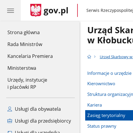
gov.pl
gov.pl
Serwis Rzeczypospolitej
Urząd Sk
gov.pl
Strona główna
w Kłobuck
Rada Ministrów
Kancelaria Premiera
Urząd Skarbowy w
Ministerstwa
Informacje o urzędzie
Urzędy, instytucje
Kierownictwo
i placówki RP
Struktura organizacyj
Kariera
Usługi dla obywatela
Zasięg terytorialny
Usługi dla przedsiębiorcy
Status prawny
Usługi dla urzędnika