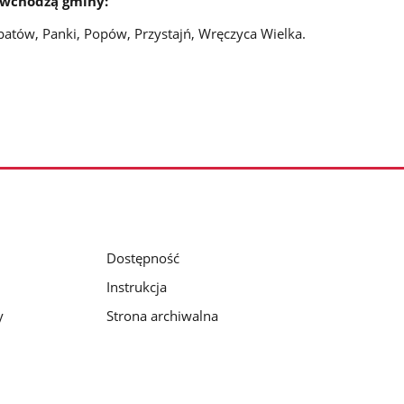
o wchodzą gminy:
Opatów, Panki, Popów, Przystajń, Wręczyca Wielka.
Dostępność
Instrukcja
y
Strona archiwalna