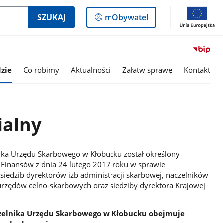
Logowanie
SZUKAJ
mObywatel
do
panelu
zie
Co robimy
Aktualności
Załatw sprawę
Kontakt
ialny
lnika Urzędu Skarbowego w Kłobucku został określony
 Finansów z dnia 24 lutego 2017 roku w sprawie
z siedzib dyrektorów izb administracji skarbowej, naczelników
rzędów celno-skarbowych oraz siedziby dyrektora Krajowej
aczelnika Urzędu Skarbowego w Kłobucku obejmuje