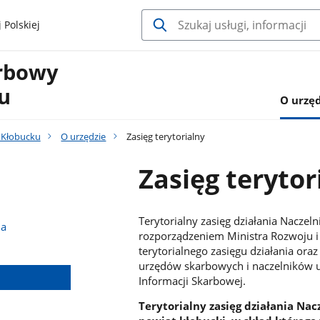
 Polskiej
arbowy
u
O urzęd
 Kłobucku
O urzędzie
Zasięg terytorialny
Zasięg terytor
Terytorialny zasięg działania Nacze
na
rozporządzeniem Ministra Rozwoju i
terytorialnego zasięgu działania ora
urzędów skarbowych i naczelników u
Informacji Skarbowej.
Terytorialny zasięg działania N