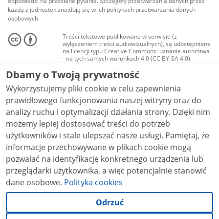
odpowiedzi na przesłane pytania. Szczegóły przetwarzania danych przez
każdą z jednostek znajdują się w ich politykach przetwarzania danych
osobowych.
Treści tekstowe publikowane w serwisie (z
wyłączeniem treści audiowizualnych), są udostępniane
na licencji typu Creative Commons: uznanie autorstwa
- na tych samych warunkach 4.0 (CC BY-SA 4.0).
Materiały audiowizualne, w tym zdjęcia, materiały
Dbamy o Twoją prywatność
audio i wideo, są udostępniane na licencji typu
Creative Commons: uznanie autorstwa użycie
Wykorzystujemy pliki cookie w celu zapewnienia
niekomercyjne - bez utworów zależnych 4.0 (CC BY-
NC-ND 4.0), o ile nie jest to stwierdzone inaczej.
prawidłowego funkcjonowania naszej witryny oraz do
analizy ruchu i optymalizacji działania strony. Dzięki nim
możemy lepiej dostosować treści do potrzeb
użytkowników i stale ulepszać nasze usługi. Pamiętaj, że
informacje przechowywane w plikach cookie mogą
pozwalać na identyfikację konkretnego urządzenia lub
przeglądarki użytkownika, a więc potencjalnie stanowić
dane osobowe.
Polityka cookies
Odrzuć