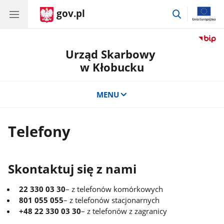
gov.pl
przejdź
do
wyszukiwar
Urząd Skarbowy
w Kłobucku
MENU
Telefony
Skontaktuj się z nami
22 330 03 30
– z telefonów komórkowych
801 055 055
– z telefonów stacjonarnych
+48 22 330 03 30
– z telefonów z zagranicy