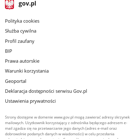
stopka
Strona
gov.pl
gov.pl
główna
gov.pl
Polityka cookies
Służba cywilna
Profil zaufany
BIP
Prawa autorskie
Warunki korzystania
Geoportal
Deklaracja dostępności serwisu Gov.pl
Ustawienia prywatności
Strony dostępne w domenie www.gov.pl mogą zawierać adresy skrzynek
mailowych. Użytkownik korzystający z odnośnika będącego adresem e-
mail zgadza się na przetwarzanie jego danych (adres e-mail oraz
dobrowolnie podanych danych w wiadomości) w celu przesłania