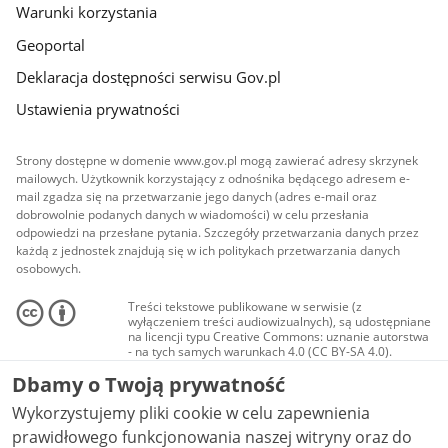
Warunki korzystania
Geoportal
Deklaracja dostępności serwisu Gov.pl
Ustawienia prywatności
Strony dostępne w domenie www.gov.pl mogą zawierać adresy skrzynek
mailowych. Użytkownik korzystający z odnośnika będącego adresem e-
mail zgadza się na przetwarzanie jego danych (adres e-mail oraz
dobrowolnie podanych danych w wiadomości) w celu przesłania
odpowiedzi na przesłane pytania. Szczegóły przetwarzania danych przez
każdą z jednostek znajdują się w ich politykach przetwarzania danych
osobowych.
Treści tekstowe publikowane w serwisie (z
wyłączeniem treści audiowizualnych), są udostępniane
na licencji typu Creative Commons: uznanie autorstwa
- na tych samych warunkach 4.0 (CC BY-SA 4.0).
Materiały audiowizualne, w tym zdjęcia, materiały
Dbamy o Twoją prywatność
audio i wideo, są udostępniane na licencji typu
Creative Commons: uznanie autorstwa użycie
Wykorzystujemy pliki cookie w celu zapewnienia
niekomercyjne - bez utworów zależnych 4.0 (CC BY-
NC-ND 4.0), o ile nie jest to stwierdzone inaczej.
prawidłowego funkcjonowania naszej witryny oraz do