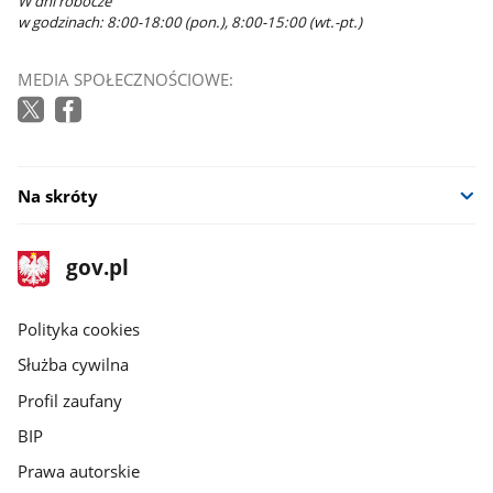
W dni robocze
w godzinach: 8:00-18:00 (pon.), 8:00-15:00 (wt.-pt.)
MEDIA SPOŁECZNOŚCIOWE:
Na skróty
stopka
Strona
gov.pl
gov.pl
główna
gov.pl
Polityka cookies
Służba cywilna
Profil zaufany
BIP
Prawa autorskie