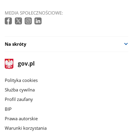
MEDIA SPOŁECZNOŚCIOWE:
Na skróty
stopka
Strona
gov.pl
gov.pl
główna
gov.pl
Polityka cookies
Służba cywilna
Profil zaufany
BIP
Prawa autorskie
Warunki korzystania