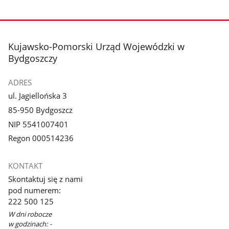
stopka
Kujawsko-Pomorski Urząd Wojewódzki w
Bydgoszczy
ADRES
ul. Jagiellońska 3
85-950 Bydgoszcz
NIP 5541007401
Regon 000514236
KONTAKT
Skontaktuj się z nami
pod numerem:
222 500 125
W dni robocze
w godzinach: -