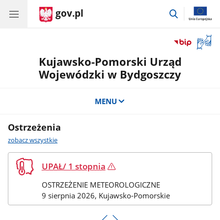
gov.pl
przejdź
do
wyszukiwar
Otwór
okno
Kujawsko-Pomorski Urząd
z
tłuma
Wojewódzki w Bydgoszczy
języka
migow
MENU
Ostrzeżenia
ostrzeżenia
zobacz wszystkie
Uwaga!
UPAŁ/ 1 stopnia
OSTRZEŻENIE METEOROLOGICZNE
Stan
9 sierpnia 2026
, Kujawsko-Pomorskie
z
dnia: