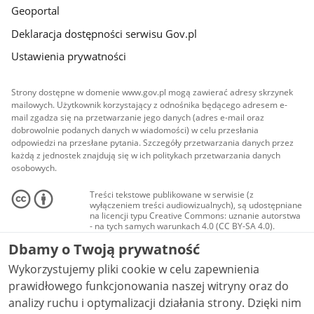
Geoportal
Deklaracja dostępności serwisu Gov.pl
Ustawienia prywatności
Strony dostępne w domenie www.gov.pl mogą zawierać adresy skrzynek
mailowych. Użytkownik korzystający z odnośnika będącego adresem e-
mail zgadza się na przetwarzanie jego danych (adres e-mail oraz
dobrowolnie podanych danych w wiadomości) w celu przesłania
odpowiedzi na przesłane pytania. Szczegóły przetwarzania danych przez
każdą z jednostek znajdują się w ich politykach przetwarzania danych
osobowych.
Treści tekstowe publikowane w serwisie (z
wyłączeniem treści audiowizualnych), są udostępniane
na licencji typu Creative Commons: uznanie autorstwa
- na tych samych warunkach 4.0 (CC BY-SA 4.0).
Materiały audiowizualne, w tym zdjęcia, materiały
Dbamy o Twoją prywatność
audio i wideo, są udostępniane na licencji typu
Creative Commons: uznanie autorstwa użycie
Wykorzystujemy pliki cookie w celu zapewnienia
niekomercyjne - bez utworów zależnych 4.0 (CC BY-
NC-ND 4.0), o ile nie jest to stwierdzone inaczej.
prawidłowego funkcjonowania naszej witryny oraz do
analizy ruchu i optymalizacji działania strony. Dzięki nim