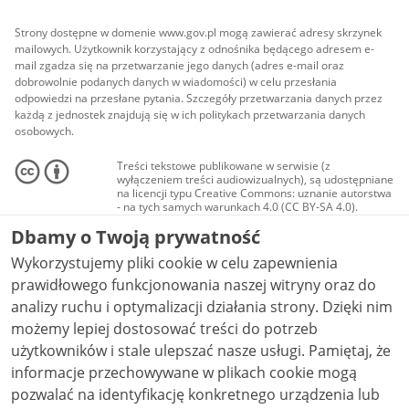
Strony dostępne w domenie www.gov.pl mogą zawierać adresy skrzynek
mailowych. Użytkownik korzystający z odnośnika będącego adresem e-
mail zgadza się na przetwarzanie jego danych (adres e-mail oraz
dobrowolnie podanych danych w wiadomości) w celu przesłania
odpowiedzi na przesłane pytania. Szczegóły przetwarzania danych przez
każdą z jednostek znajdują się w ich politykach przetwarzania danych
osobowych.
Treści tekstowe publikowane w serwisie (z
wyłączeniem treści audiowizualnych), są udostępniane
na licencji typu Creative Commons: uznanie autorstwa
- na tych samych warunkach 4.0 (CC BY-SA 4.0).
Materiały audiowizualne, w tym zdjęcia, materiały
Dbamy o Twoją prywatność
audio i wideo, są udostępniane na licencji typu
Creative Commons: uznanie autorstwa użycie
Wykorzystujemy pliki cookie w celu zapewnienia
niekomercyjne - bez utworów zależnych 4.0 (CC BY-
NC-ND 4.0), o ile nie jest to stwierdzone inaczej.
prawidłowego funkcjonowania naszej witryny oraz do
analizy ruchu i optymalizacji działania strony. Dzięki nim
możemy lepiej dostosować treści do potrzeb
użytkowników i stale ulepszać nasze usługi. Pamiętaj, że
informacje przechowywane w plikach cookie mogą
pozwalać na identyfikację konkretnego urządzenia lub