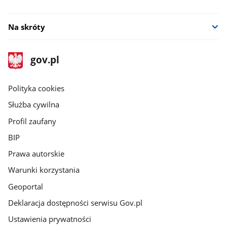
Na skróty
stopka
Strona
gov.pl
gov.pl
główna
gov.pl
Polityka cookies
Służba cywilna
Profil zaufany
BIP
Prawa autorskie
Warunki korzystania
Geoportal
Deklaracja dostępności serwisu Gov.pl
Ustawienia prywatności