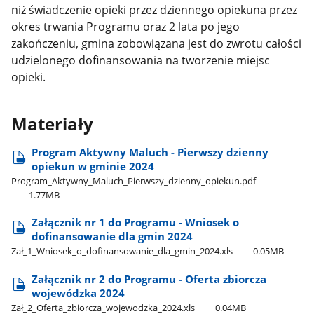
niż świadczenie opieki przez dziennego opiekuna przez
okres trwania Programu oraz 2 lata po jego
zakończeniu, gmina zobowiązana jest do zwrotu całości
udzielonego dofinansowania na tworzenie miejsc
opieki.
Materiały
Program Aktywny Maluch - Pierwszy dzienny
opiekun w gminie 2024
Program​_Aktywny​_Maluch​_Pierwszy​_dzienny​_opiekun.pdf
1.77MB
Załącznik nr 1 do Programu - Wniosek o
dofinansowanie dla gmin 2024
Zał​_1​_Wniosek​_o​_dofinansowanie​_dla​_gmin​_2024.xls
0.05MB
Załącznik nr 2 do Programu - Oferta zbiorcza
wojewódzka 2024
Zał​_2​_Oferta​_zbiorcza​_wojewodzka​_2024.xls
0.04MB