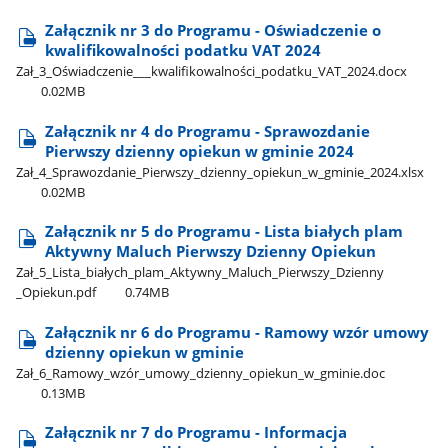
Załącznik nr 3 do Programu - Oświadczenie o
kwalifikowalności podatku VAT 2024
Zał​_3​_Oświadczenie​_​_​_kwalifikowalności​_podatku​_VAT​_2024.docx
0.02MB
Załącznik nr 4 do Programu - Sprawozdanie
Pierwszy dzienny opiekun w gminie 2024
Zał​_4​_Sprawozdanie​_Pierwszy​_dzienny​_opiekun​_w​_gminie​_2024.xlsx
0.02MB
Załącznik nr 5 do Programu - Lista białych plam
Aktywny Maluch Pierwszy Dzienny Opiekun
Zał​_5​_Lista​_białych​_plam​_Aktywny​_Maluch​_Pierwszy​_Dzienny​
_Opiekun.pdf
0.74MB
Załącznik nr 6 do Programu - Ramowy wzór umowy
dzienny opiekun w gminie
Zał​_6​_Ramowy​_wzór​_umowy​_dzienny​_opiekun​_w​_gminie.doc
0.13MB
Załącznik nr 7 do Programu - Informacja