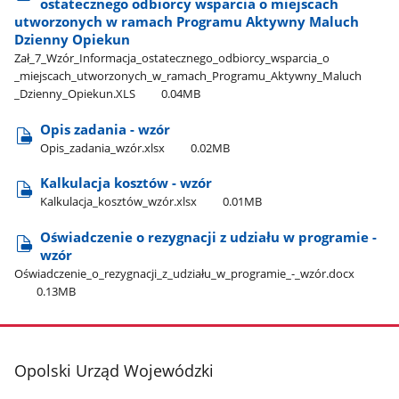
ostatecznego odbiorcy wsparcia o miejscach
utworzonych w ramach Programu Aktywny Maluch
Dzienny Opiekun
Zał​_7​_Wzór​_Informacja​_ostatecznego​_odbiorcy​_wsparcia​_o​
_miejscach​_utworzonych​_w​_ramach​_Programu​_Aktywny​_Maluch​
_Dzienny​_Opiekun.XLS
0.04MB
Opis zadania - wzór
Opis​_zadania​_wzór.xlsx
0.02MB
Kalkulacja kosztów - wzór
Kalkulacja​_kosztów​_wzór.xlsx
0.01MB
Oświadczenie o rezygnacji z udziału w programie -
wzór
Oświadczenie​_o​_rezygnacji​_z​_udziału​_w​_programie​_-​_wzór.docx
0.13MB
stopka
Opolski Urząd Wojewódzki