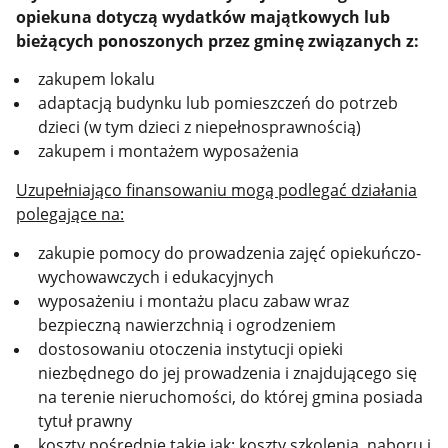
opiekuna dotyczą wydatków majątkowych lub
bieżących ponoszonych przez gminę związanych z:
zakupem lokalu
adaptacją budynku lub pomieszczeń do potrzeb
dzieci (w tym dzieci z niepełnosprawnością)
zakupem i montażem wyposażenia
Uzupełniająco finansowaniu mogą podlegać działania
polegające na:
zakupie pomocy do prowadzenia zajęć opiekuńczo-
wychowawczych i edukacyjnych
wyposażeniu i montażu placu zabaw wraz
bezpieczną nawierzchnią i ogrodzeniem
dostosowaniu otoczenia instytucji opieki
niezbędnego do jej prowadzenia i znajdującego się
na terenie nieruchomości, do której gmina posiada
tytuł prawny
koszty pośrednie takie jak: koszty szkolenia, naboru i