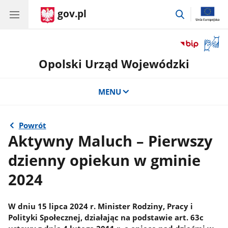
gov.pl
przejdź
do
wyszukiwar
Otwór
okno
Opolski Urząd Wojewódzki
z
tłuma
języka
MENU
migow
Powrót
Aktywny Maluch – Pierwszy
dzienny opiekun w gminie
2024
W dniu 15 lipca 2024 r. Minister Rodziny, Pracy i
Polityki Społecznej, działając na podstawie art. 63c