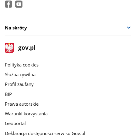
Na skróty
stopka
Strona
gov.pl
gov.pl
główna
gov.pl
Polityka cookies
Służba cywilna
Profil zaufany
BIP
Prawa autorskie
Warunki korzystania
Geoportal
Deklaracja dostępności serwisu Gov.pl