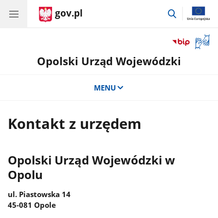
gov.pl
przejdź
do
wyszukiwar
Otwór
okno
Opolski Urząd Wojewódzki
z
tłuma
języka
MENU
migow
Kontakt z urzędem
Opolski Urząd Wojewódzki w
Opolu
ul. Piastowska 14
45-081 Opole