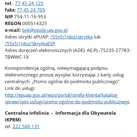
tel.
77 45 24 125
faks:
77 45 24 705
NIP
754-11-16-953
REGON
000514325
e-mail:
bok@opole.uw.gov.pl
Adres skrytki ePUAP:
/55s5j1nbiz/skrytka
lub
/55s5j1nbiz/SkrytkaESP
Adres doręczeń elektronicznych (ADE):
AE:PL-75235-27783-
TBWWC-18
Korespondencję ogólną, niewymagającą podpisu
elektronicznego proszę wysyłać korzystając z karty usług
centralnych: „Pismo ogólne do podmiotu publicznego”.
Link do usługi:
http://epuap.gov.pl/wps/portal/strefa-klienta/katalog-
spraw/opis-uslugi/pismo-ogolne-do-podmiotu-publicznego
Centralna
infolinia
- Informacja dla Obywatela
(KPRM)
tel.
222 500 131