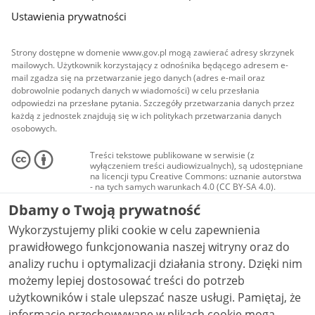
Ustawienia prywatności
Strony dostępne w domenie www.gov.pl mogą zawierać adresy skrzynek
mailowych. Użytkownik korzystający z odnośnika będącego adresem e-
mail zgadza się na przetwarzanie jego danych (adres e-mail oraz
dobrowolnie podanych danych w wiadomości) w celu przesłania
odpowiedzi na przesłane pytania. Szczegóły przetwarzania danych przez
każdą z jednostek znajdują się w ich politykach przetwarzania danych
osobowych.
Treści tekstowe publikowane w serwisie (z
wyłączeniem treści audiowizualnych), są udostępniane
na licencji typu Creative Commons: uznanie autorstwa
- na tych samych warunkach 4.0 (CC BY-SA 4.0).
Materiały audiowizualne, w tym zdjęcia, materiały
Dbamy o Twoją prywatność
audio i wideo, są udostępniane na licencji typu
Creative Commons: uznanie autorstwa użycie
Wykorzystujemy pliki cookie w celu zapewnienia
niekomercyjne - bez utworów zależnych 4.0 (CC BY-
NC-ND 4.0), o ile nie jest to stwierdzone inaczej.
prawidłowego funkcjonowania naszej witryny oraz do
analizy ruchu i optymalizacji działania strony. Dzięki nim
możemy lepiej dostosować treści do potrzeb
użytkowników i stale ulepszać nasze usługi. Pamiętaj, że
informacje przechowywane w plikach cookie mogą