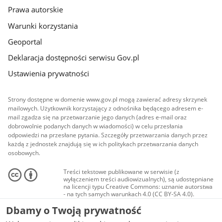
Prawa autorskie
Warunki korzystania
Geoportal
Deklaracja dostępności serwisu Gov.pl
Ustawienia prywatności
Strony dostępne w domenie www.gov.pl mogą zawierać adresy skrzynek
mailowych. Użytkownik korzystający z odnośnika będącego adresem e-
mail zgadza się na przetwarzanie jego danych (adres e-mail oraz
dobrowolnie podanych danych w wiadomości) w celu przesłania
odpowiedzi na przesłane pytania. Szczegóły przetwarzania danych przez
każdą z jednostek znajdują się w ich politykach przetwarzania danych
osobowych.
Treści tekstowe publikowane w serwisie (z
wyłączeniem treści audiowizualnych), są udostępniane
na licencji typu Creative Commons: uznanie autorstwa
- na tych samych warunkach 4.0 (CC BY-SA 4.0).
Materiały audiowizualne, w tym zdjęcia, materiały
Dbamy o Twoją prywatność
audio i wideo, są udostępniane na licencji typu
Creative Commons: uznanie autorstwa użycie