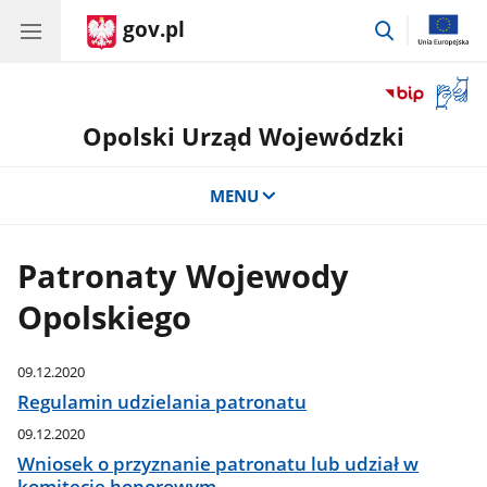
gov.pl
przejdź
do
wyszukiwar
Otwór
okno
Opolski Urząd Wojewódzki
z
tłuma
języka
MENU
migow
Patronaty Wojewody
Opolskiego
09.12.2020
Regulamin udzielania patronatu
09.12.2020
Wniosek o przyznanie patronatu lub udział w
komitecie honorowym