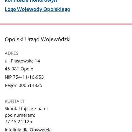
Logo Wojewody Opolskiego
stopka
Opolski Urząd Wojewódzki
ADRES
ul. Piastowska 14
45-081 Opole
NIP 754-11-16-953
Regon 000514325
KONTAKT
Skontaktuj się z nami
pod numerem:
77 45 24 125
Infolinia dla Obywatela