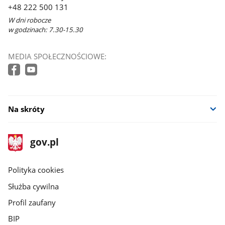
+48 222 500 131
W dni robocze
w godzinach: 7.30-15.30
MEDIA SPOŁECZNOŚCIOWE:
Na skróty
stopka
Strona
gov.pl
gov.pl
główna
gov.pl
Polityka cookies
Służba cywilna
Profil zaufany
BIP