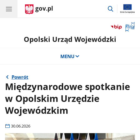
gov.pl
przejdź
do
wyszukiwar
Otwór
okno
Opolski Urząd Wojewódzki
z
tłuma
języka
MENU
migow
Powrót
Międzynarodowe spotkanie
w Opolskim Urzędzie
Wojewódzkim
30.06.2026