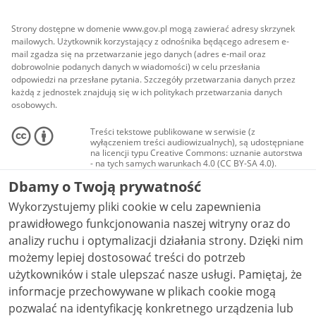
Strony dostępne w domenie www.gov.pl mogą zawierać adresy skrzynek
mailowych. Użytkownik korzystający z odnośnika będącego adresem e-
mail zgadza się na przetwarzanie jego danych (adres e-mail oraz
dobrowolnie podanych danych w wiadomości) w celu przesłania
odpowiedzi na przesłane pytania. Szczegóły przetwarzania danych przez
każdą z jednostek znajdują się w ich politykach przetwarzania danych
osobowych.
Treści tekstowe publikowane w serwisie (z
wyłączeniem treści audiowizualnych), są udostępniane
na licencji typu Creative Commons: uznanie autorstwa
- na tych samych warunkach 4.0 (CC BY-SA 4.0).
Materiały audiowizualne, w tym zdjęcia, materiały
Dbamy o Twoją prywatność
audio i wideo, są udostępniane na licencji typu
Creative Commons: uznanie autorstwa użycie
Wykorzystujemy pliki cookie w celu zapewnienia
niekomercyjne - bez utworów zależnych 4.0 (CC BY-
NC-ND 4.0), o ile nie jest to stwierdzone inaczej.
prawidłowego funkcjonowania naszej witryny oraz do
analizy ruchu i optymalizacji działania strony. Dzięki nim
możemy lepiej dostosować treści do potrzeb
użytkowników i stale ulepszać nasze usługi. Pamiętaj, że
informacje przechowywane w plikach cookie mogą
pozwalać na identyfikację konkretnego urządzenia lub