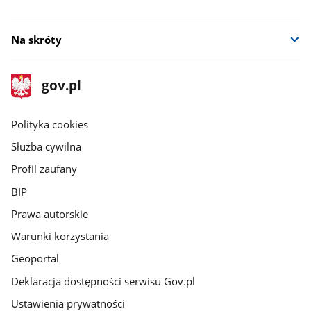
Na skróty
stopka
Strona
gov.pl
gov.pl
główna
gov.pl
Polityka cookies
Służba cywilna
Profil zaufany
BIP
Prawa autorskie
Warunki korzystania
Geoportal
Deklaracja dostępności serwisu Gov.pl
Ustawienia prywatności